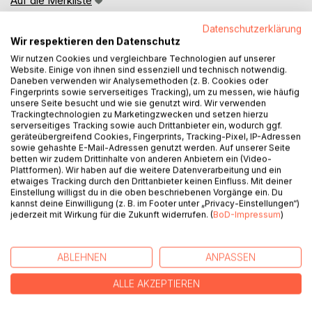
Auf die Merkliste
Titel bewerten
Datenschutzerklärung
Wir respektieren den Datenschutz
Wir nutzen Cookies und vergleichbare Technologien auf unserer
Website. Einige von ihnen sind essenziell und technisch notwendig.
Daneben verwenden wir Analysemethoden (z. B. Cookies oder
Fingerprints sowie serverseitiges Tracking), um zu messen, wie häufig
unsere Seite besucht und wie sie genutzt wird. Wir verwenden
Trackingtechnologien zu Marketingzwecken und setzen hierzu
BESCHREIBUNG
serverseitiges Tracking sowie auch Drittanbieter ein, wodurch ggf.
geräteübergreifend Cookies, Fingerprints, Tracking-Pixel, IP-Adressen
sowie gehashte E-Mail-Adressen genutzt werden. Auf unserer Seite
betten wir zudem Drittinhalte von anderen Anbietern ein (Video-
Revolution der zärtlichen Liebe! Als ein Vademecum zur
Plattformen). Wir haben auf die weitere Datenverarbeitung und ein
Familiensynode und zum Jahr der Barmherzigkeit richtet
etwaiges Tracking durch den Drittanbieter keinen Einfluss. Mit deiner
sich dieses Buch an alle, die zur Vorbereitung der XIV.
Einstellung willigst du in die oben beschriebenen Vorgänge ein. Du
kannst deine Einwilligung (z. B. im Footer unter „Privacy-Einstellungen“)
Ordentlichen Bischofssynode zum Thema „Die Berufung
jederzeit mit Wirkung für die Zukunft widerrufen. (
BoD-Impressum
)
und Mission der Familie in der Kirche in der modernen
Welt“, die vom 4. bis 25. Oktober 2015 in Rom stattfindet,
noch einmal auf den von Papst Franziskus im Jahr 2013
ABLEHNEN
ANPASSEN
ausgerufenen synodalen Prozess zurückblicken möchten
und vertiefende Informationen suchen. Das Buch ergänzt
ALLE AKZEPTIEREN
den vom Autor geführten Internet-Blog
‚Familiensynode.blogspot.de‘ um ein ausführliches