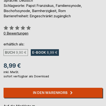
Sprache: Deutsch
Schlagworte: Papst Franziskus, Familiensynode,
Bischofssynode, Barmherzigkeit, Rom
Barrierefreiheit: Eingeschränkt zugänglich
Bewertung::
0%
0
Bewertungen
erhältlich als:
BUCH
9,90 €
E-BOOK
8,99 €
8,99 €
inkl. MwSt.
sofort verfügbar als Download
IN DEN WARENKORB