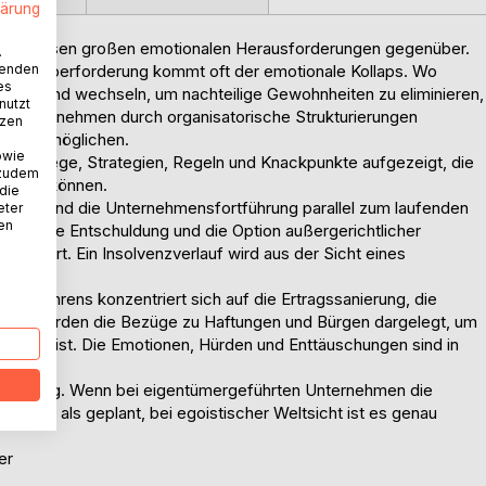
lärung
inanzkrisen großen emotionalen Herausforderungen gegenüber.
.
wenden
tischen Überforderung kommt oft der emotionale Kollaps. Wo
es
 Vorstand wechseln, um nachteilige Gewohnheiten zu eliminieren,
nutzt
n Unternehmen durch organisatorische Strukturierungen
tzen
g zu ermöglichen.
owie
 Auswege, Strategien, Regeln und Knackpunkte aufgezeigt, die
 zudem
wirken können.
 die
fahrens und die Unternehmensfortführung parallel zum laufenden
eter
nen
erwachte Entschuldung und die Option außergerichtlicher
 erklärt. Ein Insolvenzverlauf wird aus der Sicht eines
zverfahrens konzentriert sich auf die Ertragssanierung, die
ung. Es werden die Bezüge zu Haftungen und Bürgen dargelegt, um
reichen ist. Die Emotionen, Hürden und Enttäuschungen sind in
der Führung. Wenn bei eigentümergeführten Unternehmen die
 besser als geplant, bei egoistischer Weltsicht ist es genau
er