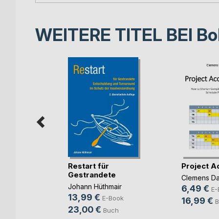
WEITERE TITEL BEI
Bo
um
Restart für
Project A
Gestrandete
Clemens D
nn
,
Johann Hüthmair
up
, ...
6,49 €
E-
13,99 €
E-Book
ook
16,99 €
B
23,00 €
Buch
h