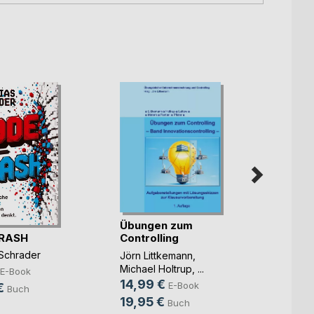
Übungen zum
RASH
Künst
Controlling
Intell
 Schrader
Jörn Littkemann
,
Mitte
Michael Holtrup
, ...
Sven S
E-Book
14,99 €
18,9
E-Book
€
Buch
19,95 €
24,9
Buch