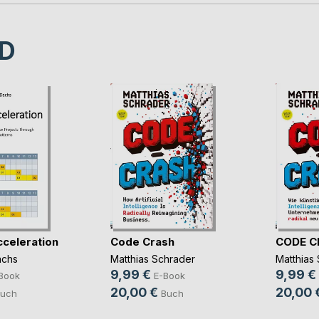
D
cceleration
Code Crash
CODE C
achs
Matthias Schrader
Matthias
9,99 €
9,99 €
Book
E-Book
20,00 €
20,00 
uch
Buch