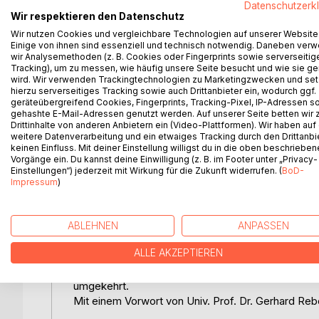
Datenschutzerk
Wir respektieren den Datenschutz
Eigentümergeführte Unternehmen sehen sich in F
Wir nutzen Cookies und vergleichbare Technologien auf unserer Website
Einige von ihnen sind essenziell und technisch notwendig. Daneben ver
Zu der wirtschaftlichen Bedrängnis und der juris
wir Analysemethoden (z. B. Cookies oder Fingerprints sowie serverseitig
börsennotierte Betriebe bei Sanierungsbedarf den
Tracking), um zu messen, wie häufig unsere Seite besucht und wie sie ge
sind solche Gewohnheiten bei eigentümergeführte
wird. Wir verwenden Trackingtechnologien zu Marketingzwecken und se
zurückzudrängen, oder eine übertragene Sanierun
hierzu serverseitiges Tracking sowie auch Drittanbieter ein, wodurch ggf.
geräteübergreifend Cookies, Fingerprints, Tracking-Pixel, IP-Adressen s
Aus Erfahrungen der Sanierungsbegleitung werden
gehashte E-Mail-Adressen genutzt werden. Auf unserer Seite betten wir
eine Befreiung vom „Diktat der leeren Kassen“ be
Drittinhalte von anderen Anbietern ein (Video-Plattformen). Wir haben auf
Die Prinzipien und Funktionen eines Insolvenzver
weitere Datenverarbeitung und ein etwaiges Tracking durch den Drittanbi
keinen Einfluss. Mit deiner Einstellung willigst du in die oben beschriebe
Verfahren werden beschrieben. Die gerichtlich üb
Vorgänge ein. Du kannst deine Einwilligung (z. B. im Footer unter „Privacy-
Regelungen insbesondere für Bürgen und Dritte wird
Einstellungen“) jederzeit mit Wirkung für die Zukunft widerrufen. (
BoD-
Schuldners, somit für Nichtjuristen, dargestellt.
Impressum
)
Die Strukturierung während des laufenden Insolven
Liquiditätsgestaltung und die Integrität der Führ
aufzuzeigen, wie eine nachhaltige Sanierung zu er
ABLEHNEN
ANPASSEN
Beispielen beschrieben.
ALLE AKZEPTIEREN
Zentraler Punkt ist die Integrität (Bewusstheit) 
Führung integer ist, gelingen die Sanierungen stets
umgekehrt.
Mit einem Vorwort von Univ. Prof. Dr. Gerhard Reb