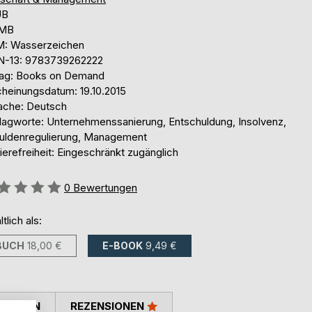
UB
 MB
: Wasserzeichen
N-13: 9783739262222
lag: Books on Demand
cheinungsdatum: 19.10.2015
ache: Deutsch
lagworte: Unternehmenssanierung, Entschuldung, Insolvenz,
uldenregulierung, Management
ierefreiheit: Eingeschränkt zugänglich
ertung::
0
Bewertungen
ltlich als:
BUCH
18,00 €
E-BOOK
9,49 €
TIMMEN
REZENSIONEN