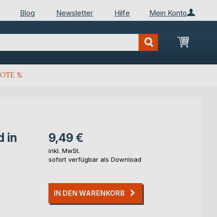
Blog
Newsletter
Hilfe
Mein Konto
Mein Wa
OTE %
 in
9,49 €
inkl. MwSt.
sofort verfügbar als Download
IN DEN WARENKORB