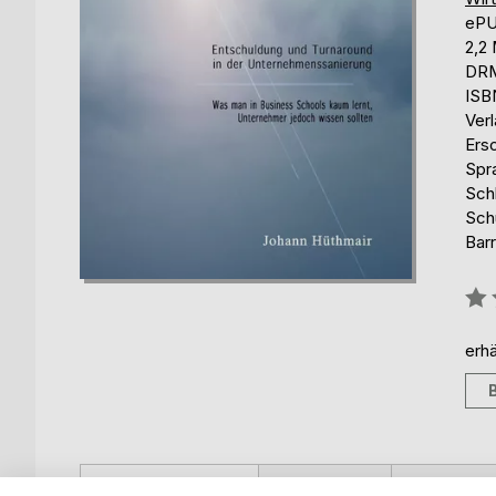
eP
2,2
DRM
ISB
Ver
Ers
Spr
Sch
Sch
Barr
Bew
0%
erhä
BESCHREIBUNG
AUTOR/IN
PRESSES