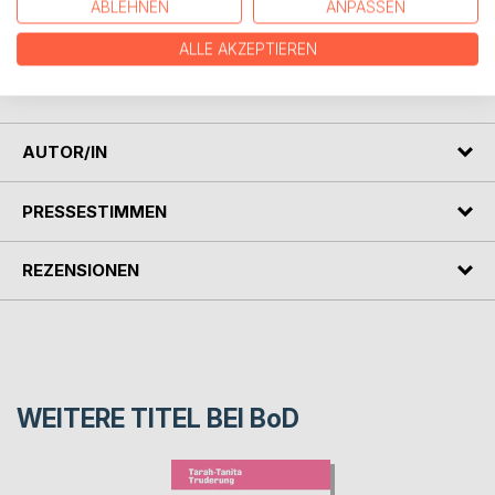
ABLEHNEN
ANPASSEN
Rassismuserfahrungen, sich zu organisieren und eine
Transformation der Hochschullandschaft anzustreben, die
ALLE AKZEPTIEREN
ihre Stimmen und Lebensrealitäten bisher ausgeschlossen
hat.
AUTOR/IN
PRESSESTIMMEN
REZENSIONEN
WEITERE TITEL BEI
BoD