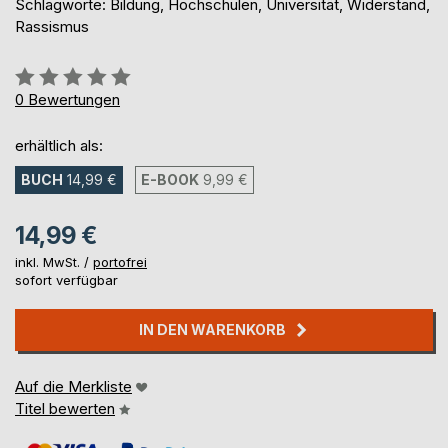
Schlagworte: Bildung, Hochschulen, Universität, Widerstand,
Rassismus
Bewertung::
0%
0
Bewertungen
erhältlich als:
BUCH
14,99 €
E-BOOK
9,99 €
14,99 €
inkl. MwSt. /
portofrei
sofort verfügbar
IN DEN WARENKORB
Auf die Merkliste
Titel bewerten