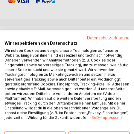
BESCHREIBUNG
Datenschutzerklärung
Wir respektieren den Datenschutz
Wir nutzen Cookies und vergleichbare Technologien auf unserer
Dieses Werk von Tarah-Tanita Truderung untersucht
Website. Einige von ihnen sind essenziell und technisch notwendig.
Strategien des Widerstands für Studierende mit
Daneben verwenden wir Analysemethoden (z. B. Cookies oder
Rassismuserfahrungen an deutschen Hochschulen. Die
Fingerprints sowie serverseitiges Tracking), um zu messen, wie häufig
Arbeit bietet eine antirassistische und feministische
unsere Seite besucht und wie sie genutzt wird. Wir verwenden
Trackingtechnologien zu Marketingzwecken und setzen hierzu
Analyse der deutschen Hochschullandschaft und
serverseitiges Tracking sowie auch Drittanbieter ein, wodurch ggf.
präsentiert praxisnahe Strategien zur Selbstorganisation
geräteübergreifend Cookies, Fingerprints, Tracking-Pixel, IP-Adressen
und Schaffung sicherer Lernräume.
sowie gehashte E-Mail-Adressen genutzt werden. Auf unserer Seite
betten wir zudem Drittinhalte von anderen Anbietern ein (Video-
Plattformen). Wir haben auf die weitere Datenverarbeitung und ein
Die Autorin, selbst eine afro-deutsche, Schwarze
etwaiges Tracking durch den Drittanbieter keinen Einfluss. Mit deiner
(ehemalige) Studentin, verbindet theoretisches Wissen mit
Einstellung willigst du in die oben beschriebenen Vorgänge ein. Du
kannst deine Einwilligung (z. B. im Footer unter „Privacy-Einstellungen“)
einer politischen Haltung, die die Legitimität von
jederzeit mit Wirkung für die Zukunft widerrufen. (
BoD-Impressum
)
Selbstverteidigung betont. Sie fordert eine radikale
Herausforderung des hegemonialen und kolonialen
Wissenschaftssystems und ermutigt Menschen mit