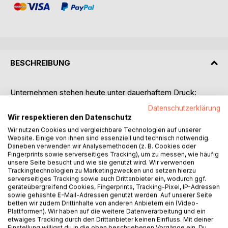
BESCHREIBUNG
Unternehmen stehen heute unter dauerhaftem Druck:
steigende Anforderungen, komplexe Entscheidungen und
Datenschutzerklärung
eine Arbeitswelt, die sich permanent verändert.
Wir respektieren den Datenschutz
Was in solchen Situationen den Unterschied macht, ist
Wir nutzen Cookies und vergleichbare Technologien auf unserer
nicht allein die Ausrichtung auf Strategien, sondern die
Website. Einige von ihnen sind essenziell und technisch notwendig.
Fähigkeit, auch unter Belastung handlungsfähig zu bleiben,
Daneben verwenden wir Analysemethoden (z. B. Cookies oder
Fingerprints sowie serverseitiges Tracking), um zu messen, wie häufig
klar zu führen und als Organisation stabil zu arbeiten.
unsere Seite besucht und wie sie genutzt wird. Wir verwenden
Dieses Buch zeigt, wie Resilienz im Unternehmenskontext
Trackingtechnologien zu Marketingzwecken und setzen hierzu
konkret umgesetzt werden kann.
serverseitiges Tracking sowie auch Drittanbieter ein, wodurch ggf.
geräteübergreifend Cookies, Fingerprints, Tracking-Pixel, IP-Adressen
Es verbindet fundierte Erkenntnisse mit Erfahrungen aus
sowie gehashte E-Mail-Adressen genutzt werden. Auf unserer Seite
der Führungspraxis und zeigt, an welchen Stellen
betten wir zudem Drittinhalte von anderen Anbietern ein (Video-
Unternehmen gezielt ansetzen können, um Führung,
Plattformen). Wir haben auf die weitere Datenverarbeitung und ein
etwaiges Tracking durch den Drittanbieter keinen Einfluss. Mit deiner
Zusammenarbeit und Strukturen wirksam
Einstellung willigst du in die oben beschriebenen Vorgänge ein. Du