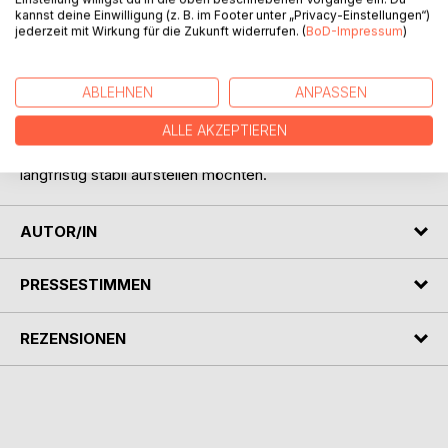
weiterzuentwickeln - mit klaren, direkt umsetzbaren
kannst deine Einwilligung (z. B. im Footer unter „Privacy-Einstellungen“)
Impulsen für den Arbeitsalltag.
jederzeit mit Wirkung für die Zukunft widerrufen. (
BoD-Impressum
)
Im Mittelpunkt stehen Führung, Zusammenarbeit und
organisationale Strukturen und die Frage, wie sie so
gestaltet werden, dass sie auch in anspruchsvollen Phasen
ABLEHNEN
ANPASSEN
tragen.
ALLE AKZEPTIEREN
Ein Buch für Unternehmer, Führungskräfte und Entscheider,
die ihr Unternehmen bewusst weiterentwickeln und
langfristig stabil aufstellen möchten.
AUTOR/IN
PRESSESTIMMEN
REZENSIONEN