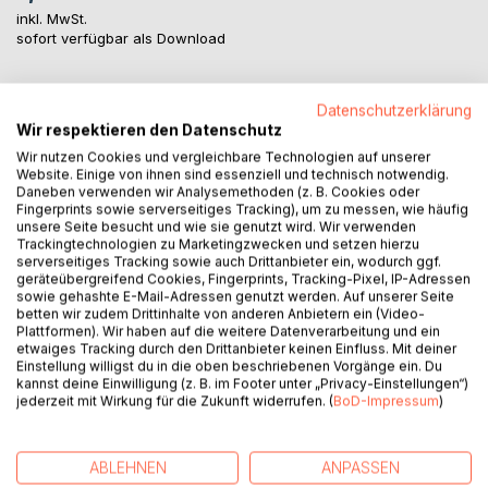
inkl. MwSt.
sofort verfügbar als Download
Datenschutzerklärung
IN DEN WARENKORB
Wir respektieren den Datenschutz
Wir nutzen Cookies und vergleichbare Technologien auf unserer
Auf die Merkliste
Website. Einige von ihnen sind essenziell und technisch notwendig.
Daneben verwenden wir Analysemethoden (z. B. Cookies oder
Titel bewerten
Fingerprints sowie serverseitiges Tracking), um zu messen, wie häufig
unsere Seite besucht und wie sie genutzt wird. Wir verwenden
Trackingtechnologien zu Marketingzwecken und setzen hierzu
serverseitiges Tracking sowie auch Drittanbieter ein, wodurch ggf.
geräteübergreifend Cookies, Fingerprints, Tracking-Pixel, IP-Adressen
sowie gehashte E-Mail-Adressen genutzt werden. Auf unserer Seite
betten wir zudem Drittinhalte von anderen Anbietern ein (Video-
Plattformen). Wir haben auf die weitere Datenverarbeitung und ein
etwaiges Tracking durch den Drittanbieter keinen Einfluss. Mit deiner
BESCHREIBUNG
Einstellung willigst du in die oben beschriebenen Vorgänge ein. Du
kannst deine Einwilligung (z. B. im Footer unter „Privacy-Einstellungen“)
jederzeit mit Wirkung für die Zukunft widerrufen. (
BoD-Impressum
)
Die Arbeit behandelt die deutsche Post- und
Philateliegeschichte mit Schwerpunkt auf Berlin und die
ABLEHNEN
ANPASSEN
Nachkriegszeit. Sie zeigt die Verbindung zwischen