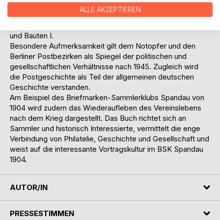
Währungsunion, politischen Entwicklungen und dem
ALLE AKZEPTIEREN
Postwesen sowie die Bedeutung wichtiger Sammelgebiete
wie Bezirkshandstempelmarken, dem Berliner Bären-Satz
und Bauten I.
Besondere Aufmerksamkeit gilt dem Notopfer und den
Berliner Postbezirken als Spiegel der politischen und
gesellschaftlichen Verhältnisse nach 1945. Zugleich wird
die Postgeschichte als Teil der allgemeinen deutschen
Geschichte verstanden.
Am Beispiel des Briefmarken-Sammlerklubs Spandau von
1904 wird zudem das Wiederaufleben des Vereinslebens
nach dem Krieg dargestellt. Das Buch richtet sich an
Sammler und historisch Interessierte, vermittelt die enge
Verbindung von Philatelie, Geschichte und Gesellschaft und
weist auf die interessante Vortragskultur im BSK Spandau
1904.
AUTOR/IN
PRESSESTIMMEN