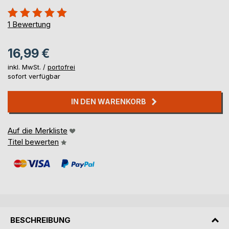
Bewertung::
100%
1
Bewertung
16,99 €
inkl. MwSt. /
portofrei
sofort verfügbar
IN DEN WARENKORB
Auf die Merkliste
Titel bewerten
BESCHREIBUNG