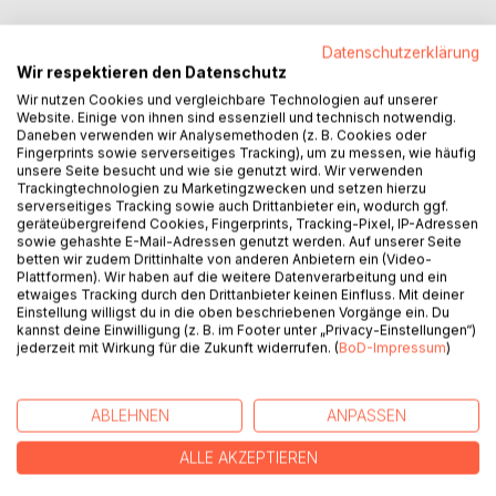
»Du willst mir also sagen, dass all meine Rentiere in
Datenschutzerklärung
Wahrheit verzauberte Weihnachtsmänner sind?«
Wir respektieren den Datenschutz
(Seite 11)
Wir nutzen Cookies und vergleichbare Technologien auf unserer
Website. Einige von ihnen sind essenziell und technisch notwendig.
Daneben verwenden wir Analysemethoden (z. B. Cookies oder
Als das Christkind Besuch vom Weihnachtsmann bekommt,
Fingerprints sowie serverseitiges Tracking), um zu messen, wie häufig
erschrickt es. Der sonst so fröhliche Mann sieht müde aus
unsere Seite besucht und wie sie genutzt wird. Wir verwenden
und zeigt erste Anzeichen einer drohenden
Trackingtechnologien zu Marketingzwecken und setzen hierzu
Rentierverwandlung.
serverseitiges Tracking sowie auch Drittanbieter ein, wodurch ggf.
geräteübergreifend Cookies, Fingerprints, Tracking-Pixel, IP-Adressen
Um dieses Schicksal zu verhindern und Weihnachten zu
sowie gehashte E-Mail-Adressen genutzt werden. Auf unserer Seite
retten, schickt ihn das Christkind zu den Menschen, um
betten wir zudem Drittinhalte von anderen Anbietern ein (Video-
einen Nachfolger zu finden.
Plattformen). Wir haben auf die weitere Datenverarbeitung und ein
etwaiges Tracking durch den Drittanbieter keinen Einfluss. Mit deiner
Doch was er wirklich bei den Menschen entdeckt, ist noch
Einstellung willigst du in die oben beschriebenen Vorgänge ein. Du
viel wichtiger.
kannst deine Einwilligung (z. B. im Footer unter „Privacy-Einstellungen“)
jederzeit mit Wirkung für die Zukunft widerrufen. (
BoD-Impressum
)
AUTOR/IN
ABLEHNEN
ANPASSEN
PRESSESTIMMEN
ALLE AKZEPTIEREN