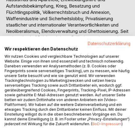
Aufstandsbekämpfung, Krieg, Besatzung und
Flüchtlingspolitik, Völkerrechtsbruch und Annexion,
Waffenindustrie und Sicherheitslobby, Privatisierung
staatlicher und internationaler Verantwortlichkeiten und
Neoliberalismus, Elendsverwaltung und Ghettoisierung. Seit
weit mehr als 65 Jahren leisten Palästinenserinnen und
Palästinenser Widerstand gegen Besatzung, Vertreibung
Datenschutzerklärung
Wir respektieren den Datenschutz
und Marginalisierung, gegen die Leugnung ihres
Existenzrechts und für ihr elementarstes Menschenrecht:
Wir nutzen Cookies und vergleichbare Technologien auf unserer
Website. Einige von ihnen sind essenziell und technisch notwendig.
Ein Leben in Würde und Freiheit. Millionen Menschen rund
Daneben verwenden wir Analysemethoden (z. B. Cookies oder
um den Globus solidarisieren sich allen Hindernissen und
Fingerprints sowie serverseitiges Tracking), um zu messen, wie häufig
Diskreditierungsversuchen zum Trotz mit den
unsere Seite besucht und wie sie genutzt wird. Wir verwenden
Trackingtechnologien zu Marketingzwecken und setzen hierzu
Unterdrückten. Edward Said erklärt, weshalb: „Remember
serverseitiges Tracking sowie auch Drittanbieter ein, wodurch ggf.
the solidarity shown to Palestine here and everywhere...
geräteübergreifend Cookies, Fingerprints, Tracking-Pixel, IP-Adressen
and remember also that there is a cause to which many
sowie gehashte E-Mail-Adressen genutzt werden. Auf unserer Seite
betten wir zudem Drittinhalte von anderen Anbietern ein (Video-
people have committed themselves, difficulties and terrible
Plattformen). Wir haben auf die weitere Datenverarbeitung und ein
obstacles notwith-standing. Why? Because it is a just
etwaiges Tracking durch den Drittanbieter keinen Einfluss. Mit deiner
cause, a noble ideal, a moral quest for equality and human
Einstellung willigst du in die oben beschriebenen Vorgänge ein. Du
kannst deine Einwilligung (z. B. im Footer unter „Privacy-Einstellungen“)
rights.“
jederzeit mit Wirkung für die Zukunft widerrufen. (
BoD-Impressum
)
Das Buch umfasst aktuelle Einschätzungen zu NGOs und
der NGOisierung, der sogenannten Development Industry,