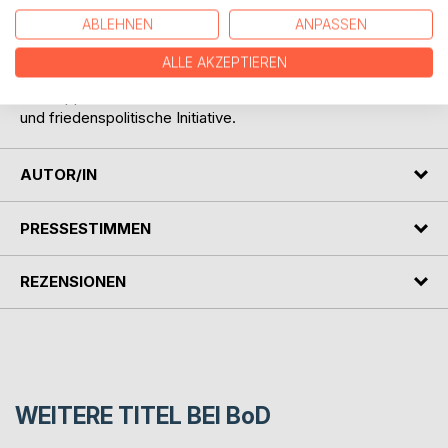
den Folgen des Oslo Abkommens, Aufstandsbekämpfung,
ABLEHNEN
ANPASSEN
den hegemonialen Diskurs zum Konflikt in Nahost,
Zionismus und Kulturrassismus.
ALLE AKZEPTIEREN
Mit Beiträgen u.a. von Salman Abu Sitta, Joseph Massad,
Ilan Pappé und Dar al Janub – Verein für antirassistische
und friedenspolitische Initiative.
AUTOR/IN
PRESSESTIMMEN
REZENSIONEN
WEITERE TITEL BEI
BoD