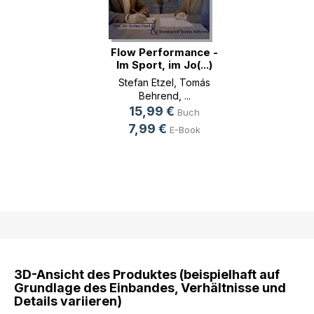
Flow Performance -
Im Sport, im Jo(...)
Stefan Etzel
,
Tomás
Behrend
, ...
15,99 €
Buch
7,99 €
E-Book
3D-Ansicht des Produktes (beispielhaft auf
Grundlage des Einbandes, Verhältnisse und
Details variieren)