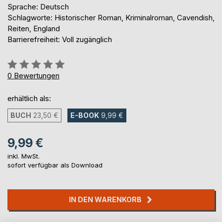
Sprache: Deutsch
Schlagworte: Historischer Roman, Kriminalroman, Cavendish,
Reiten, England
Barrierefreiheit: Voll zugänglich
Bewertung::
0%
0
Bewertungen
erhältlich als:
BUCH
23,50 €
E-BOOK
9,99 €
9,99 €
inkl. MwSt.
sofort verfügbar als Download
IN DEN WARENKORB