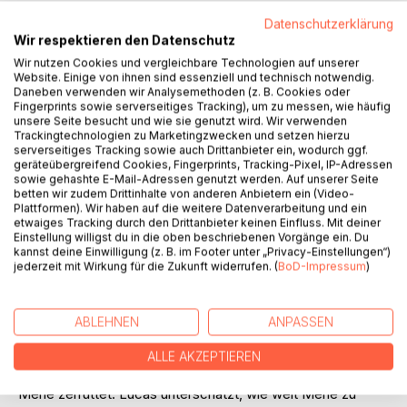
Auf die Merkliste
Datenschutzerklärung
Titel bewerten
Wir respektieren den Datenschutz
Wir nutzen Cookies und vergleichbare Technologien auf unserer
Website. Einige von ihnen sind essenziell und technisch notwendig.
Daneben verwenden wir Analysemethoden (z. B. Cookies oder
Fingerprints sowie serverseitiges Tracking), um zu messen, wie häufig
unsere Seite besucht und wie sie genutzt wird. Wir verwenden
Trackingtechnologien zu Marketingzwecken und setzen hierzu
serverseitiges Tracking sowie auch Drittanbieter ein, wodurch ggf.
geräteübergreifend Cookies, Fingerprints, Tracking-Pixel, IP-Adressen
BESCHREIBUNG
sowie gehashte E-Mail-Adressen genutzt werden. Auf unserer Seite
betten wir zudem Drittinhalte von anderen Anbietern ein (Video-
Plattformen). Wir haben auf die weitere Datenverarbeitung und ein
Dritter Teil der Cavendish Trilogie
etwaiges Tracking durch den Drittanbieter keinen Einfluss. Mit deiner
Einstellung willigst du in die oben beschriebenen Vorgänge ein. Du
1658. Schwere Entscheidungen, ein Mörder am Abgrund
kannst deine Einwilligung (z. B. im Footer unter „Privacy-Einstellungen“)
und eine Liebe ohne Zukunft überschatten den Glanz
jederzeit mit Wirkung für die Zukunft widerrufen. (
BoD-Impressum
)
barocker Reitkunst.
Lucas hat sich den Traum von einer eigenen Reitschule
erfüllt. Doch die Idylle trügt. Anonyme Pamphlete
ABLEHNEN
ANPASSEN
diffamieren Cavendishs Reitlehre und bedrohen auch
Lucas' Existenz. Ein Wettstreit der Reitmeister soll zeigen,
ALLE AKZEPTIEREN
wer die wahre Kunst beherrscht. Zudem ist die Ehe mit
Merle zerrüttet. Lucas unterschätzt, wie weit Merle zu