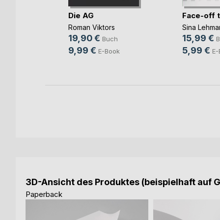
Die AG
Face-off 
kon
Roman Viktors
Sina Lehma
19,90 €
15,99 €
Buch
B
9,99 €
5,99 €
E-Book
E-
3D-Ansicht des Produktes (beispielhaft auf 
Paperback