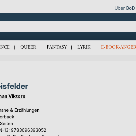
Über BoD
NCE
QUEER
FANTASY
LYRIK
E-BOOK-ANGEB
isfelder
an Viktors
ane & Erzählungen
erback
 Seiten
N-13: 9783696393052