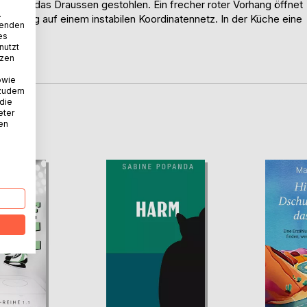
ie hat das Draussen gestohlen. Ein frecher roter Vorhang öffnet
.
änderung auf einem instabilen Koordinatennetz. In der Küche eine
wenden
es
nutzt
tzen
owie
 zudem
 die
eter
D
nen