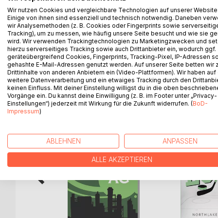
Ein Wohnblock versinkt im Meer. Eine Chemotherap
Wir nutzen Cookies und vergleichbare Technologien auf unserer Website
sich zwischen Theater und Realität. Radikale Kurs
Einige von ihnen sind essenziell und technisch notwendig. Daneben ver
Familie in aufgeregter Diskussion.
wir Analysemethoden (z. B. Cookies oder Fingerprints sowie serverseitig
Tracking), um zu messen, wie häufig unsere Seite besucht und wie sie ge
wird. Wir verwenden Trackingtechnologien zu Marketingzwecken und se
Ein Puzzle aus fünf Menschen in fünf Welten.
hierzu serverseitiges Tracking sowie auch Drittanbieter ein, wodurch ggf.
geräteübergreifend Cookies, Fingerprints, Tracking-Pixel, IP-Adressen s
gehashte E-Mail-Adressen genutzt werden. Auf unserer Seite betten wir
Drittinhalte von anderen Anbietern ein (Video-Plattformen). Wir haben auf
weitere Datenverarbeitung und ein etwaiges Tracking durch den Drittanbi
WEITERE TITEL BEI
Bo
keinen Einfluss. Mit deiner Einstellung willigst du in die oben beschriebe
Vorgänge ein. Du kannst deine Einwilligung (z. B. im Footer unter „Privacy-
Einstellungen“) jederzeit mit Wirkung für die Zukunft widerrufen. (
BoD-
Impressum
)
ABLEHNEN
ANPASSEN
ALLE AKZEPTIEREN