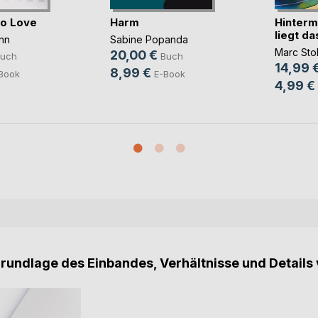
to Love
Harm
Hinterm
liegt d
nn
Sabine Popanda
Marc Stol
20,00 €
uch
Buch
14,99 
8,99 €
Book
E-Book
4,99 €
Grundlage des Einbandes, Verhältnisse und Details 