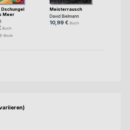
 Dschungel
Meisterrausch
Mama
as Meer
Funke
David Bielmann
l
Susann
10,99 €
Buch
€
15,9
Buch
5,99
E-Book
variieren)