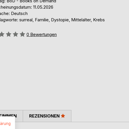
lag: BoD - Books on Demand
cheinungsdatum: 11.05.2026
ache: Deutsch
agworte: surreal, Familie, Dystopie, Mittelalter, Krebs
ertung::
0
Bewertungen
TIMMEN
REZENSIONEN
lärung