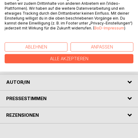
betten wir zudem Drittinhalte von anderen Anbietern ein (Video-
Plattformen). Wir haben auf die weitere Datenverarbeitung und ein
etwaiges Tracking durch den Drittanbieter keinen Einfluss. Mit deiner
Einstellung willigst du in die oben beschriebenen Vorgänge ein. Du
kannst deine Einwilligung (z. B. im Footer unter „Privacy-Einstellungen“)
jederzeit mit Wirkung für die Zukunft widerrufen. (
BoD-Impressum
)
BESCHREIBUNG
ABLEHNEN
ANPASSEN
Das Buch schildert die lustigen Erlebnisse des Autors Heinz
Müller auf und hinter der Bühne als Operetten-Sänger ,
ALLE AKZEPTIEREN
Quartett-Mitglied und Chorsänger im In- und Ausland.
AUTOR/IN
PRESSESTIMMEN
REZENSIONEN