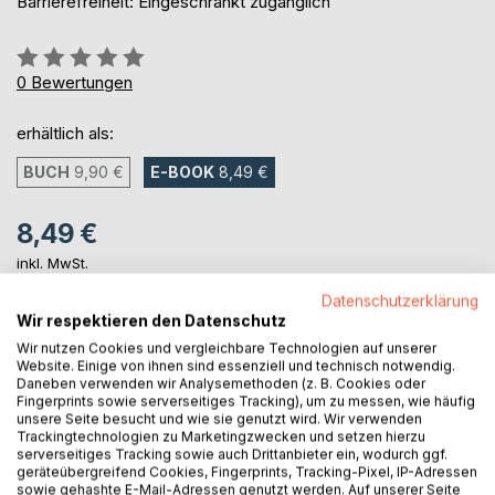
Barrierefreiheit: Eingeschränkt zugänglich
Bewertung::
0%
0
Bewertungen
erhältlich als:
BUCH
9,90 €
E-BOOK
8,49 €
8,49 €
inkl. MwSt.
sofort verfügbar als Download
Datenschutzerklärung
Wir respektieren den Datenschutz
Wir nutzen Cookies und vergleichbare Technologien auf unserer
IN DEN WARENKORB
Website. Einige von ihnen sind essenziell und technisch notwendig.
Daneben verwenden wir Analysemethoden (z. B. Cookies oder
Fingerprints sowie serverseitiges Tracking), um zu messen, wie häufig
unsere Seite besucht und wie sie genutzt wird. Wir verwenden
Auf die Merkliste
Trackingtechnologien zu Marketingzwecken und setzen hierzu
Titel bewerten
serverseitiges Tracking sowie auch Drittanbieter ein, wodurch ggf.
geräteübergreifend Cookies, Fingerprints, Tracking-Pixel, IP-Adressen
sowie gehashte E-Mail-Adressen genutzt werden. Auf unserer Seite