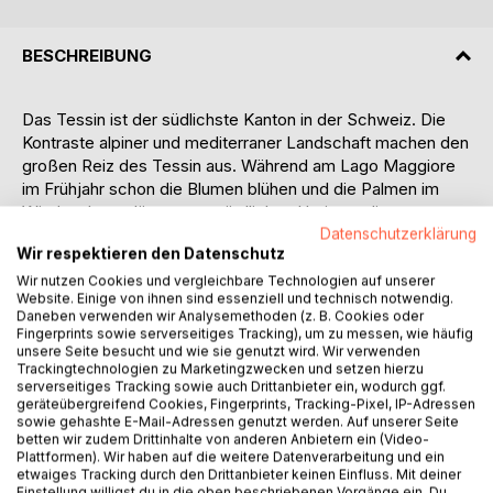
BESCHREIBUNG
Das Tessin ist der südlichste Kanton in der Schweiz. Die
Kontraste alpiner und mediterraner Landschaft machen den
großen Reiz des Tessin aus. Während am Lago Maggiore
im Frühjahr schon die Blumen blühen und die Palmen im
Wind wehen, glänzen am nördlichen Horizont die
schneebedeckten Berge. Wilde Gebirgstäler wie das Valle
Datenschutzerklärung
Wir respektieren den Datenschutz
Bedretto, Centovalli, das Valle Maggia, Valle Verzasca,
Malcantone und Valle Muggio laden zu Wanderungen ein.
Wir nutzen Cookies und vergleichbare Technologien auf unserer
Website. Einige von ihnen sind essenziell und technisch notwendig.
Malerisch sind die idyllischen Bergdörfer mit ihren Kirchen,
Daneben verwenden wir Analysemethoden (z. B. Cookies oder
Brücken und tosenden Wasserfällen. Die Städte Bellinzona,
Fingerprints sowie serverseitiges Tracking), um zu messen, wie häufig
Ascona, Locarno, Lugano strahlen ein besonders elegantes
unsere Seite besucht und wie sie genutzt wird. Wir verwenden
Trackingtechnologien zu Marketingzwecken und setzen hierzu
Flair aus. Auf den beiden Brissago Inseln (Isola die
serverseitiges Tracking sowie auch Drittanbieter ein, wodurch ggf.
Brissago) im Lago Maggiore findet man eine Pflanzenwelt
geräteübergreifend Cookies, Fingerprints, Tracking-Pixel, IP-Adressen
wie in den Subtropen.
sowie gehashte E-Mail-Adressen genutzt werden. Auf unserer Seite
betten wir zudem Drittinhalte von anderen Anbietern ein (Video-
Das Tessin bietet in den gemütlichen, traditionellen "Grotti"
Plattformen). Wir haben auf die weitere Datenverarbeitung und ein
(Tessiner Gaststätten) eigenständige regionale Küche.
etwaiges Tracking durch den Drittanbieter keinen Einfluss. Mit deiner
Spezialitäten sind Minestrone (Gemüsesuppe), Ossibucchi
Einstellung willigst du in die oben beschriebenen Vorgänge ein. Du