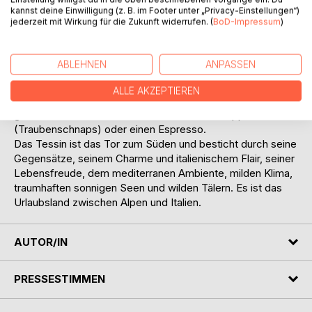
kannst deine Einwilligung (z. B. im Footer unter „Privacy-Einstellungen“)
(Kalbshaxe), herzhafte Polenta (Maisgericht), Risotto
jederzeit mit Wirkung für die Zukunft widerrufen. (
BoD-Impressum
)
(Safranreis), Saltimbocca (Kalbsschnitzel), trota al forno
(gebackene Forelle) und Felchen, Piatto Ticinese (Teller
mit Salami, rohem Schinken und Bündner Fleisch),
ABLEHNEN
ANPASSEN
Formaggini oder Piora (Käse), dazu wird einheimischer
Wein "Merlot di Ticino" oder "Nostrano" im Boccalino
ALLE AKZEPTIEREN
(Keramikkrüglein) und aus der Tazzina (Steinguttasse)
getrunken. Zum Schluss trinkt man einen "Grappa"
(Traubenschnaps) oder einen Espresso.
Das Tessin ist das Tor zum Süden und besticht durch seine
Gegensätze, seinem Charme und italienischem Flair, seiner
Lebensfreude, dem mediterranen Ambiente, milden Klima,
traumhaften sonnigen Seen und wilden Tälern. Es ist das
Urlaubsland zwischen Alpen und Italien.
AUTOR/IN
PRESSESTIMMEN