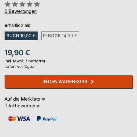
Bewertung::
0%
0
Bewertungen
erhältlich als:
BUCH
19,90 €
E-BOOK
14,99 €
19,90 €
inkl. MwSt. /
portofrei
sofort verfügbar
IN DEN WARENKORB
Auf die Merkliste
Titel bewerten