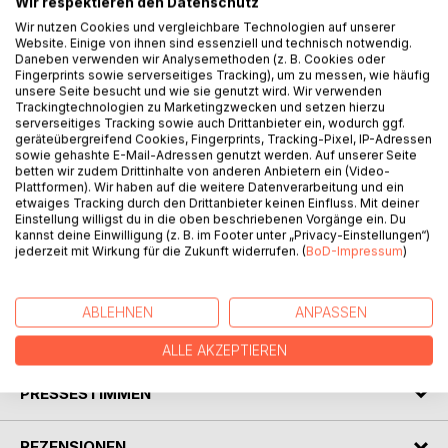
Wir respektieren den Datenschutz
Wir nutzen Cookies und vergleichbare Technologien auf unserer
Website. Einige von ihnen sind essenziell und technisch notwendig.
Wie schon die ersten beiden Bände, Sri Lanka -
Daneben verwenden wir Analysemethoden (z. B. Cookies oder
Reiseführer des Herzens, stellt auch das vorliegende Buch
Fingerprints sowie serverseitiges Tracking), um zu messen, wie häufig
unsere Seite besucht und wie sie genutzt wird. Wir verwenden
keinen Reiseführer im eigentlichen Sinne dar, noch will es
Trackingtechnologien zu Marketingzwecken und setzen hierzu
mit diesen konkurrieren. Die Reiseführer des Herzens
serverseitiges Tracking sowie auch Drittanbieter ein, wodurch ggf.
enthalten vielmehr persönliche Erinnerungen und
geräteübergreifend Cookies, Fingerprints, Tracking-Pixel, IP-Adressen
Geschichten, von Einheimischen erzählt oder recherchiert,
sowie gehashte E-Mail-Adressen genutzt werden. Auf unserer Seite
betten wir zudem Drittinhalte von anderen Anbietern ein (Video-
die eng mit den besuchten Orten verbunden sind.
Plattformen). Wir haben auf die weitere Datenverarbeitung und ein
Hintergrundberichte liefern zu verschiedenen
etwaiges Tracking durch den Drittanbieter keinen Einfluss. Mit deiner
Schwerpunktthemen nähere Erläuterungen und Fakten. So
Einstellung willigst du in die oben beschriebenen Vorgänge ein. Du
kannst deine Einwilligung (z. B. im Footer unter „Privacy-Einstellungen“)
wird der LeserIn anhand vieler kleinerer und größerer
jederzeit mit Wirkung für die Zukunft widerrufen. (
BoD-Impressum
)
Erzählungen mit auf eine Reise zu verschiedenen Stationen
auf der Insel genommen.
ABLEHNEN
ANPASSEN
AUTOR/IN
ALLE AKZEPTIEREN
PRESSESTIMMEN
REZENSIONEN