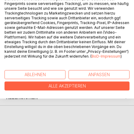
Fingerprints sowie serverseitiges Tracking), um zu messen, wie häufig
unsere Seite besucht und wie sie genutzt wird. Wir verwenden
Trackingtechnologien zu Marketingzwecken und setzen hierzu
Heinz Badeschaum ist auf der Suche zur Badewanne, die
serverseitiges Tracking sowie auch Drittanbieter ein, wodurch ggf.
für ihn notwendig für die Reinigung ist. Dabei stellt er fest
geräteübergreifend Cookies, Fingerprints, Tracking-Pixel, IP-Adressen
sowie gehashte E-Mail-Adressen genutzt werden. Auf unserer Seite
oder lose, dass "Schleswig Holstein das sauberste Land
betten wir zudem Drittinhalte von anderen Anbietern ein (Video-
der Erde sein muss, denn dort haben sogar die Kühe,
Plattformen). Wir haben auf die weitere Datenverarbeitung und ein
Pferde, Schafe und Schweine die Möglichkeit ein Bad in
etwaiges Tracking durch den Drittanbieter keinen Einfluss. Mit deiner
Einstellung willigst du in die oben beschriebenen Vorgänge ein. Du
der Badewanne zu nehmen".
kannst deine Einwilligung (z. B. im Footer unter „Privacy-Einstellungen“)
jederzeit mit Wirkung für die Zukunft widerrufen. (
BoD-Impressum
)
AUTOR/IN
ABLEHNEN
ANPASSEN
PRESSESTIMMEN
ALLE AKZEPTIEREN
REZENSIONEN