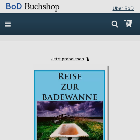
Über BoD
Direkt
Mei
zum
Inhalt
Jetzt probelesen
Skip
Skip
to
to
the
the
end
beginning
of
of
the
the
images
images
gallery
gallery