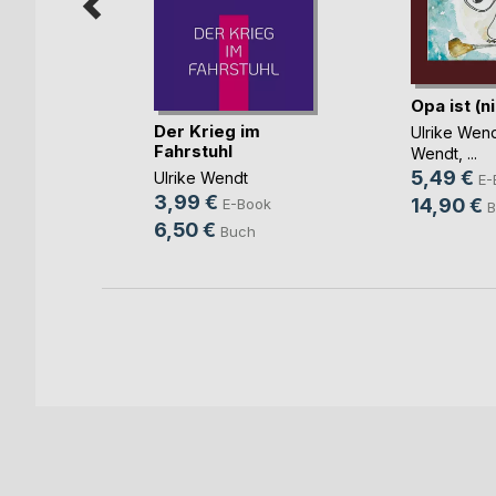
mnan dem
Opa ist (ni
I(...)
Der Krieg im
Ulrike Wen
Fahrstuhl
ke
Wendt
, ...
5,49 €
Ulrike Wendt
ok
E-
3,99 €
14,90 €
E-Book
h
B
6,50 €
Buch