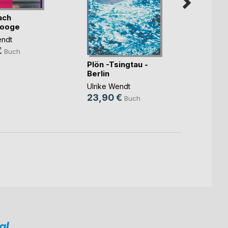
ach
ooge
endt
€
Buch
Face-
Plön -Tsingtau -
Sina L
Berlin
5,99
Ulrike Wendt
15,9
23,90 €
Buch