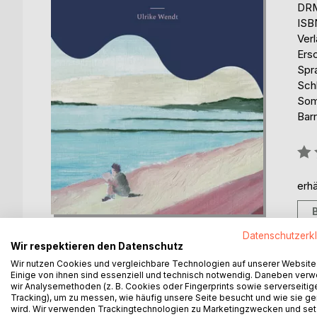
DRM
ISB
Ver
Ers
Spr
Sch
Som
Barr
Bew
0%
erhä
Datenschutzerk
Wir respektieren den Datenschutz
Wir nutzen Cookies und vergleichbare Technologien auf unserer Website
Einige von ihnen sind essenziell und technisch notwendig. Daneben ver
BESCHREIBUNG
AUTOR/IN
PRESSES
wir Analysemethoden (z. B. Cookies oder Fingerprints sowie serverseitig
Tracking), um zu messen, wie häufig unsere Seite besucht und wie sie ge
wird. Wir verwenden Trackingtechnologien zu Marketingzwecken und se