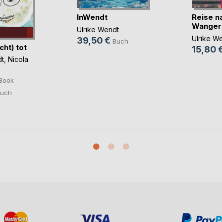
InWendt
Reise n
Wanger
Ulrike Wendt
Ulrike W
39,50 €
Buch
cht) tot
15,80 
dt
,
Nicola
Book
uch