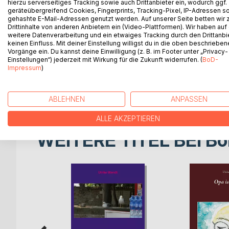
hierzu serverseitiges Tracking sowie auch Drittanbieter ein, wodurch ggf.
Eine Sommerreise nach Litauen, auf die Kurische 
geräteübergreifend Cookies, Fingerprints, Tracking-Pixel, IP-Adressen s
beinahe spielerisch erzählt. Wie ein Zugvogel sc
gehashte E-Mail-Adressen genutzt werden. Auf unserer Seite betten wir
die Grenzen durchlässig wurden und die Mensche
Drittinhalte von anderen Anbietern ein (Video-Plattformen). Wir haben auf
weitere Datenverarbeitung und ein etwaiges Tracking durch den Drittanbi
dem Weg durch Polen und Kaliningrad zur Nehrung 
keinen Einfluss. Mit deiner Einstellung willigst du in die oben beschriebe
großen Lasten der Vergangenheit, die überall un
Vorgänge ein. Du kannst deine Einwilligung (z. B. im Footer unter „Privacy-
In der Form eines Reisetagebuches nimmt Ulrike W
Einstellungen“) jederzeit mit Wirkung für die Zukunft widerrufen. (
BoD-
Impressum
)
das zudem eine eigene schwere Aufgabe zu bewäl
Das Buch ist ein Muss für alle, die selbst eine Re
in Verbindung stehen.
ABLEHNEN
ANPASSEN
ALLE AKZEPTIEREN
WEITERE TITEL BEI
Bo