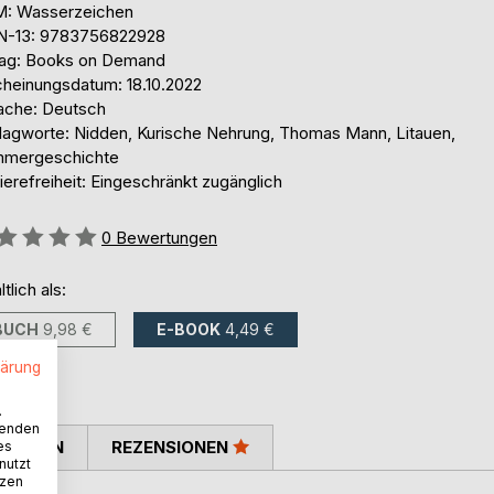
: Wasserzeichen
N-13: 9783756822928
lag: Books on Demand
cheinungsdatum: 18.10.2022
ache: Deutsch
lagworte: Nidden, Kurische Nehrung, Thomas Mann, Litauen,
mergeschichte
ierefreiheit: Eingeschränkt zugänglich
ertung::
0
Bewertungen
ltlich als:
BUCH
9,98 €
E-BOOK
4,49 €
lärung
.
wenden
TIMMEN
REZENSIONEN
es
nutzt
tzen