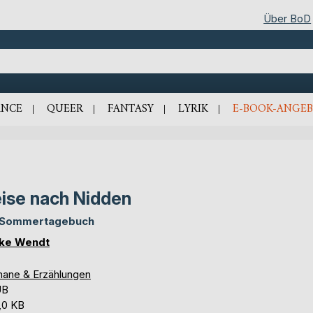
Über BoD
NCE
QUEER
FANTASY
LYRIK
E-BOOK-ANGEB
ise nach Nidden
 Sommertagebuch
ike Wendt
ane & Erzählungen
UB
,0 KB