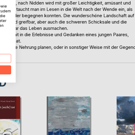
Nehrung, nach Nidden wird mit großer Leichtigkeit, amüsant und
owie
hwebend taucht man im Lesen in die Welt nach der Wende ein, als
 zudem
n einander begegnen konnten. Die wunderschöne Landschaft auf
 die
eter
hin wird greifbar, aber auch die schweren Schicksale und die
nen
übersehbar das Leben ausmachen.
endt mit in die Erlebnisse und Gedanken eines jungen Paares,
tigen hat.
ise auf die Nehrung planen, oder in sonstiger Weise mit der Gegen
D