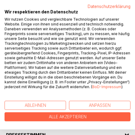
Datenschutzerklärung
Wir respektieren den Datenschutz
Wir nutzen Cookies und vergleichbare Technologien auf unserer
Website. Einige von ihnen sind essenziell und technisch notwendig.
Daneben verwenden wir Analysemethoden (z. B. Cookies oder
BESCHREIBUNG
Fingerprints sowie serverseitiges Tracking), um zu messen, wie häufig
unsere Seite besucht und wie sie genutzt wird. Wir verwenden
Trackingtechnologien zu Marketingzwecken und setzen hierzu
serverseitiges Tracking sowie auch Drittanbieter ein, wodurch ggf.
Durch ihre langjährige Erfahrung in der Begegnung mit
geräteübergreifend Cookies, Fingerprints, Tracking-Pixel, IP-Adressen
Kindern, Jugendlichen und Erwachsenen gibt Cäcilia
sowie gehashte E-Mail-Adressen genutzt werden. Auf unserer Seite
betten wir zudem Drittinhalte von anderen Anbietern ein (Video-
Brodesser in ihrem Ratgeber 33 Ideen mit auf den Weg, um
Plattformen). Wir haben auf die weitere Datenverarbeitung und ein
Jugendliche und Erwachsene anerkennend und
etwaiges Tracking durch den Drittanbieter keinen Einfluss. Mit deiner
wertschätzend zu begleiten. Es ist eine Reise ihrer Seele
Einstellung willigst du in die oben beschriebenen Vorgänge ein. Du
kannst deine Einwilligung (z. B. im Footer unter „Privacy-Einstellungen“)
durch ihre Lebensstationen. Die Autorin lässt viele Übungen
jederzeit mit Wirkung für die Zukunft widerrufen. (
BoD-Impressum
)
und Möglichkeiten für ein gelungenes Leben einfließen.
Lassen Sie sich auf eine eigene Erkenntnisreise ein und
seien Sie auf Wunder gefasst!
ABLEHNEN
ANPASSEN
ALLE AKZEPTIEREN
AUTOR/IN
PRESSESTIMMEN