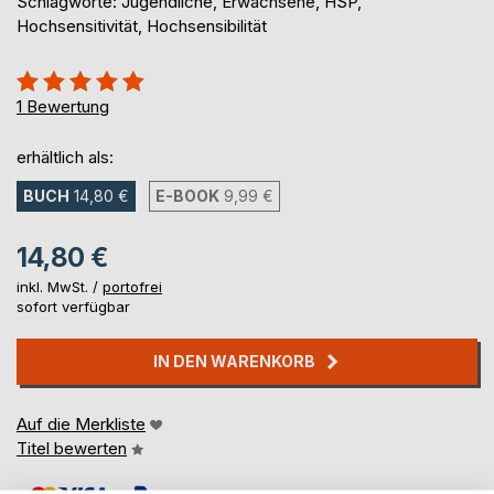
Schlagworte: Jugendliche, Erwachsene, HSP,
Hochsensitivität, Hochsensibilität
Bewertung::
100%
1
Bewertung
erhältlich als:
BUCH
14,80 €
E-BOOK
9,99 €
14,80 €
inkl. MwSt. /
portofrei
sofort verfügbar
IN DEN WARENKORB
Auf die Merkliste
Titel bewerten