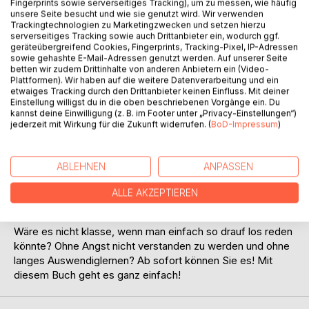
Fingerprints sowie serverseitiges Tracking), um zu messen, wie häufig
unsere Seite besucht und wie sie genutzt wird. Wir verwenden
Trackingtechnologien zu Marketingzwecken und setzen hierzu
serverseitiges Tracking sowie auch Drittanbieter ein, wodurch ggf.
geräteübergreifend Cookies, Fingerprints, Tracking-Pixel, IP-Adressen
sowie gehashte E-Mail-Adressen genutzt werden. Auf unserer Seite
betten wir zudem Drittinhalte von anderen Anbietern ein (Video-
BESCHREIBUNG
Plattformen). Wir haben auf die weitere Datenverarbeitung und ein
etwaiges Tracking durch den Drittanbieter keinen Einfluss. Mit deiner
Einstellung willigst du in die oben beschriebenen Vorgänge ein. Du
kannst deine Einwilligung (z. B. im Footer unter „Privacy-Einstellungen“)
Haben Sie sich auch schon geärgert, dass Sie kein oder
jederzeit mit Wirkung für die Zukunft widerrufen. (
BoD-Impressum
)
nur wenig Englisch sprechen können? Oder vielleicht haben
Sie vor Jahren Englisch in der Schule gelernt und jetzt wo
der nächste Urlaub im englischsprachigen Ausland
ABLEHNEN
ANPASSEN
bevorsteht, können Sie sich kaum an die wichtigsten
Sachen erinnern? Aber Zeit für einen Auffrischungskurs
ALLE AKZEPTIEREN
haben Sie auch nicht ...
Wäre es nicht klasse, wenn man einfach so drauf los reden
könnte? Ohne Angst nicht verstanden zu werden und ohne
langes Auswendiglernen? Ab sofort können Sie es! Mit
diesem Buch geht es ganz einfach!