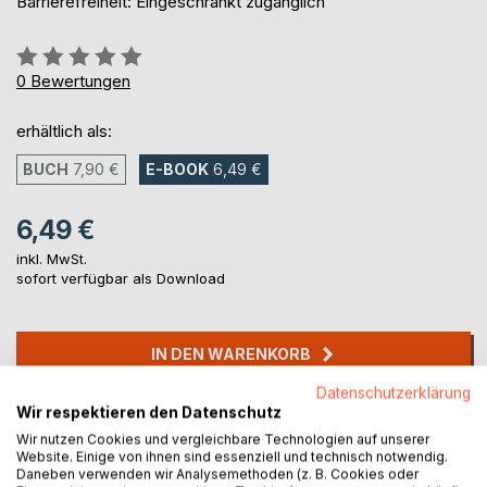
Barrierefreiheit: Eingeschränkt zugänglich
Bewertung::
0%
0
Bewertungen
erhältlich als:
BUCH
7,90 €
E-BOOK
6,49 €
6,49 €
inkl. MwSt.
sofort verfügbar als Download
IN DEN WARENKORB
Datenschutzerklärung
Wir respektieren den Datenschutz
Auf die Merkliste
Titel bewerten
Wir nutzen Cookies und vergleichbare Technologien auf unserer
Website. Einige von ihnen sind essenziell und technisch notwendig.
Daneben verwenden wir Analysemethoden (z. B. Cookies oder