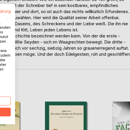
so greift der Schreiber tief in sein kostbares, empfindliches
änzt er hier und dort, so ist auch das nichts willkürlich Erfundenes.
lärung
, auszuwählen. Hier wird die Qualität seiner Arbeit offenbar.
.
s, des Daseins, des Schreckens und der Liebe weiß. Die ihn nie
wenden
ntrieb und Kitt, Leben jeden Lebens ist.
es
Liebesgeschichte bezeichnet werden kann. Von der die erste -
nutzt
tzen
eite - Wie Seyden - sich im Waagrechten bewegt. Die dritte -
, der sich vor sechzig, siebzig Jahren so grauenerregend auftat.
owie
art bleiben möge. Und der doch Edelgestein, roh und geschliffen
 zudem
 die
eter
nen
D