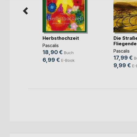
Herbsthochzeit
Die Straß
Fliegende
Pascalis
Pascalis
18,90 €
Buch
17,99 €
B
ch
6,99 €
E-Book
9,99 €
E-