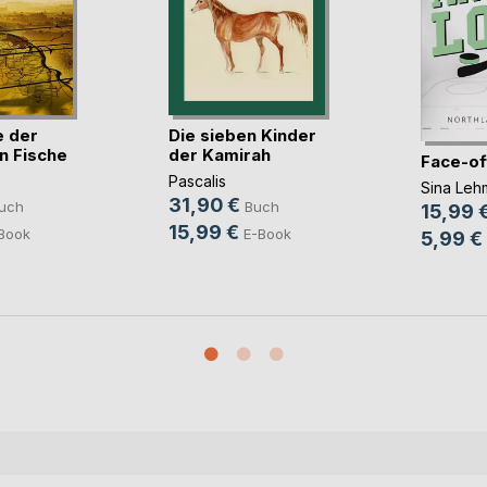
e der
Die sieben Kinder
n Fische
der Kamirah
Face-of
Pascalis
Sina Leh
31,90 €
uch
Buch
15,99 
15,99 €
Book
E-Book
5,99 €