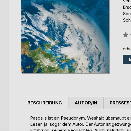
Ver
Ers
Spr
Schl
Bew
0%
erhä
BESCHREIBUNG
AUTOR/IN
PRESSES
Pascalis ist ein Pseudonym. Weshalb überhaupt e
Leser, ja, sogar dem Autor. Der Autor ist gezwun
Erfahrung, seinem Beobachten. Auch, natürlich, aus