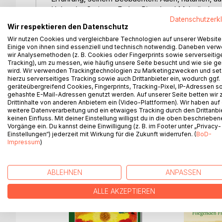
Holz oder Stein, zu Farbe, Pinsel und Malgründen, 
Material, das ja überall reichlich vorhanden ist. Erg
Datenschutzerk
Wir respektieren den Datenschutz
Doch hat er zu bündeln, zu verdichten, zu markieren
Wir nutzen Cookies und vergleichbare Technologien auf unserer Website
Seiner Gabe, die scheu um das Geheimnis des Tun
Einige von ihnen sind essenziell und technisch notwendig. Daneben ver
vergessen lässt, dass letztere Basis und Gerüst, A
wir Analysemethoden (z. B. Cookies oder Fingerprints sowie serverseitig
Den Inhalt bilden drei Geschichten, die jede als 
Tracking), um zu messen, wie häufig unsere Seite besucht und wie sie ge
wird. Wir verwenden Trackingtechnologien zu Marketingzwecken und se
Regnum Tuum - senkrecht nach oben weist. Die zw
hierzu serverseitiges Tracking sowie auch Drittanbieter ein, wodurch ggf.
Würzwisch und Tränenkraut - den Abgrund aufzeigt
geräteübergreifend Cookies, Fingerprints, Tracking-Pixel, IP-Adressen s
Den noch einmal zu erfahren jedem für immer ersp
gehashte E-Mail-Adressen genutzt werden. Auf unserer Seite betten wir
von äußerster Schönheit enthält.
Drittinhalte von anderen Anbietern ein (Video-Plattformen). Wir haben auf
weitere Datenverarbeitung und ein etwaiges Tracking durch den Drittanbi
keinen Einfluss. Mit deiner Einstellung willigst du in die oben beschriebe
Vorgänge ein. Du kannst deine Einwilligung (z. B. im Footer unter „Privacy-
Einstellungen“) jederzeit mit Wirkung für die Zukunft widerrufen. (
BoD-
Impressum
)
WEITERE TITEL BEI
Bo
ABLEHNEN
ANPASSEN
ALLE AKZEPTIEREN