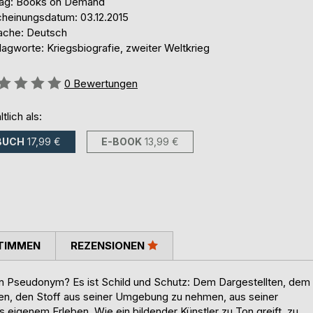
lag: Books on Demand
cheinungsdatum: 03.12.2015
ache: Deutsch
agworte: Kriegsbiografie, zweiter Weltkrieg
ertung::
0
Bewertungen
ltlich als:
BUCH
17,99 €
E-BOOK
13,99 €
TIMMEN
REZENSIONEN
in Pseudonym? Es ist Schild und Schutz: Dem Dargestellten, dem
gen, den Stoff aus seiner Umgebung zu nehmen, aus seiner
 eigenem Erleben. Wie ein bildender Künstler zu Ton greift, zu