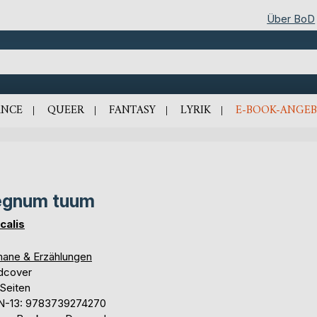
Über BoD
NCE
QUEER
FANTASY
LYRIK
E-BOOK-ANGEB
egnum tuum
calis
ane & Erzählungen
dcover
 Seiten
N-13: 9783739274270