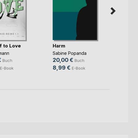
f to Love
Harm
Hinte
liegt
mann
Sabine Popanda
Marc St
€
20,00 €
Buch
Buch
14,9
8,99 €
E-Book
E-Book
4,99