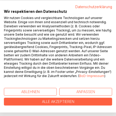
Datenschutzerklärung
Wir respektieren den Datenschutz
Wir nutzen Cookies und vergleichbare Technologien auf unserer
Website. Einige von ihnen sind essenziell und technisch notwendig.
BESCHREIBUNG
Daneben verwenden wir Analysemethoden (z. B. Cookies oder
Fingerprints sowie serverseitiges Tracking), um zu messen, wie häufig
unsere Seite besucht und wie sie genutzt wird. Wir verwenden
Trackingtechnologien zu Marketingzwecken und setzen hierzu
Willkommen in Macellum - einer Welt des Gestanks und
serverseitiges Tracking sowie auch Drittanbieter ein, wodurch ggf.
der Enge, in der Schweine wie wir ihr Dasein fristen.
geräteübergreifend Cookies, Fingerprints, Tracking-Pixel, IP-Adressen
sowie gehashte E-Mail-Adressen genutzt werden. Auf unserer Seite
Unsere Existenz ist begrenzt, unser Schicksal
betten wir zudem Drittinhalte von anderen Anbietern ein (Video-
vorbestimmt. Wir leben, wir wachsen, wir werden reif.
Plattformen). Wir haben auf die weitere Datenverarbeitung und ein
Dann, so erzählen es die Alten, kommt die Arche, um uns
etwaiges Tracking durch den Drittanbieter keinen Einfluss. Mit deiner
ins sagenumwobene Königreich Regnum zu bringen.
Einstellung willigst du in die oben beschriebenen Vorgänge ein. Du
kannst deine Einwilligung (z. B. im Footer unter „Privacy-Einstellungen“)
jederzeit mit Wirkung für die Zukunft widerrufen. (
BoD-Impressum
)
Doch hinter dieser vertrauten Geschichte verbirgt sich ein
dunkles Geheimnis. Was erwartet uns wirklich jenseits der
Tore von Regnum?
ABLEHNEN
ANPASSEN
ALLE AKZEPTIEREN
AUTOR/IN