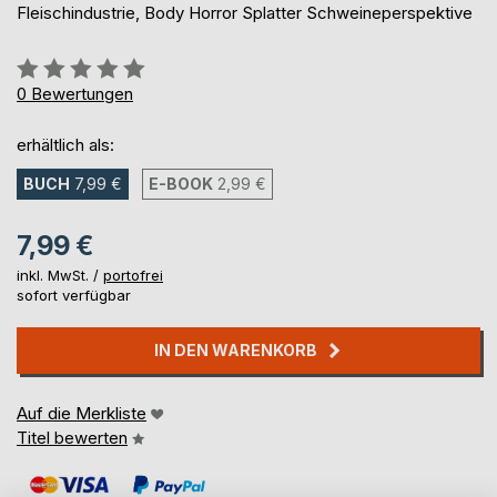
Fleischindustrie, Body Horror Splatter Schweineperspektive
Bewertung::
0%
0
Bewertungen
erhältlich als:
BUCH
7,99 €
E-BOOK
2,99 €
7,99 €
inkl. MwSt. /
portofrei
sofort verfügbar
IN DEN WARENKORB
Auf die Merkliste
Titel bewerten