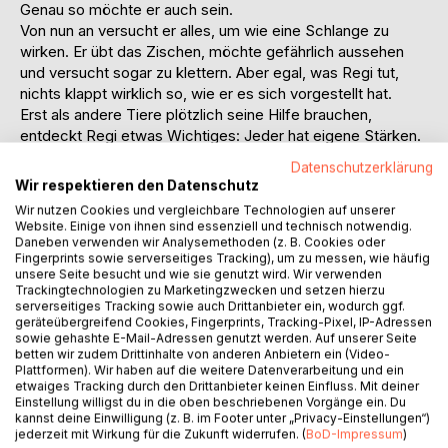
Genau so möchte er auch sein.
Von nun an versucht er alles, um wie eine Schlange zu
wirken. Er übt das Zischen, möchte gefährlich aussehen
und versucht sogar zu klettern. Aber egal, was Regi tut,
nichts klappt wirklich so, wie er es sich vorgestellt hat.
Erst als andere Tiere plötzlich seine Hilfe brauchen,
entdeckt Regi etwas Wichtiges: Jeder hat eigene Stärken.
Und manchmal sind genau die Eigenschaften ganz
Datenschutzerklärung
besonders.
Wir respektieren den Datenschutz
Ein liebevoll illustriertes Kinderbuch über Selbstvertrauen
Wir nutzen Cookies und vergleichbare Technologien auf unserer
und die Botschaft, dass man nicht perfekt sein muss, um
Website. Einige von ihnen sind essenziell und technisch notwendig.
wertvoll zu sein.
Daneben verwenden wir Analysemethoden (z. B. Cookies oder
Fingerprints sowie serverseitiges Tracking), um zu messen, wie häufig
unsere Seite besucht und wie sie genutzt wird. Wir verwenden
Das erwartet Leser:
Trackingtechnologien zu Marketingzwecken und setzen hierzu
* eine warmherzige Geschichte mit Humor
serverseitiges Tracking sowie auch Drittanbieter ein, wodurch ggf.
geräteübergreifend Cookies, Fingerprints, Tracking-Pixel, IP-Adressen
* Tierfiguren zum Mitfühlen
sowie gehashte E-Mail-Adressen genutzt werden. Auf unserer Seite
* kindgerechte Botschaften über Selbstbewusstsein und
betten wir zudem Drittinhalte von anderen Anbietern ein (Video-
Anderssein
Plattformen). Wir haben auf die weitere Datenverarbeitung und ein
* gemütlicher Vorlesespaß für die ganze Familie
etwaiges Tracking durch den Drittanbieter keinen Einfluss. Mit deiner
Einstellung willigst du in die oben beschriebenen Vorgänge ein. Du
kannst deine Einwilligung (z. B. im Footer unter „Privacy-Einstellungen“)
Ideal für:
jederzeit mit Wirkung für die Zukunft widerrufen. (
BoD-Impressum
)