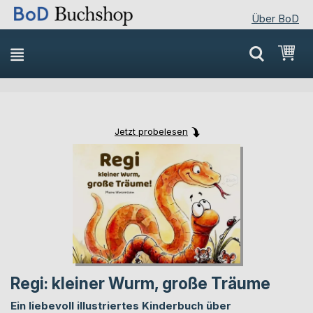
Über BoD
Direkt
Mei
zum
Inhalt
Jetzt probelesen
Skip
Skip
to
to
the
the
end
beginning
of
of
the
the
images
images
gallery
gallery
Regi: kleiner Wurm, große Träume
Ein liebevoll illustriertes Kinderbuch über