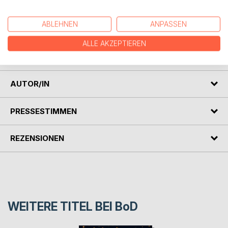
* Kinder ab 4 Jahren
* kleine Tierfreunde
* gemeinsame Vorleseabende
ABLEHNEN
ANPASSEN
Ein gefühlvolles Vorlesebuch mit Herz, Humor und
ALLE AKZEPTIEREN
wunderschönen Illustrationen.
AUTOR/IN
PRESSESTIMMEN
REZENSIONEN
WEITERE TITEL BEI
BoD