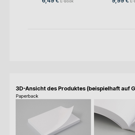
6,49 €
9,99 €
E-Book
E-
ook
3D-Ansicht des Produktes (beispielhaft auf 
Paperback