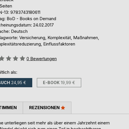
Seiten
N-13: 9783743180611
lag: BoD - Books on Demand
cheinungsdatum: 24.02.2017
ache: Deutsch
lagworte: Versicherung, Komplexität, Maßnahmen,
plexitätsreduzierung, Einflussfaktoren
ertung::
0
Bewertungen
ltlich als:
BUCH
24,95 €
E-BOOK
19,99 €
TIMMEN
REZENSIONEN
 unterliegen seit mehr als über einem Jahrzehnt einem
andel drückt sich zum einen Teil in beobachtbaren,