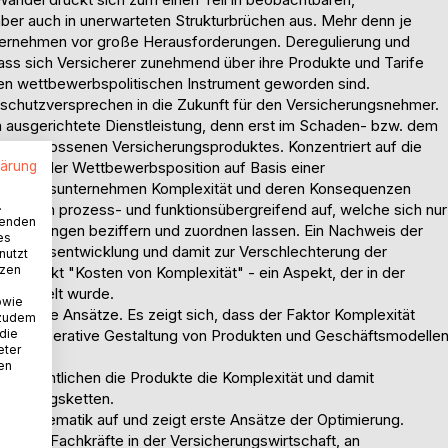
ber auch in unerwarteten Strukturbrüchen aus. Mehr denn je
ternehmen vor große Herausforderungen. Deregulierung und
ss sich Versicherer zunehmend über ihre Produkte und Tarife
len wettbewerbspolitischen Instrument geworden sind.
rschutzversprechen in die Zukunft für den Versicherungsnehmer.
n ausgerichtete Dienstleistung, denn erst im Schaden- bzw. dem
abgeschlossenen Versicherungsproduktes. Konzentriert auf die
ärkung der Wettbewerbsposition auf Basis einer
lärung
icherungsunternehmen Komplexität und deren Konsequenzen
.
nte Kosten prozess- und funktionsübergreifend auf, welche sich nur
wenden
nberechnungen beziffern und zuordnen lassen. Ein Nachweis der
es
plexitätsentwicklung und damit zur Verschlechterung der
nutzt
tzen
n Aspekt "Kosten von Komplexität" - ein Aspekt, der in der
 behandelt wurde.
owie
teressante Ansätze. Es zeigt sich, dass der Faktor Komplexität
 zudem
k die operative Gestaltung von Produkten und Geschäftsmodelle
 die
eter
nen
im Wesentlichen die Produkte die Komplexität und damit
chöpfungsketten.
iese Thematik auf und zeigt erste Ansätze der Optimierung.
s- und Fachkräfte in der Versicherungswirtschaft, an