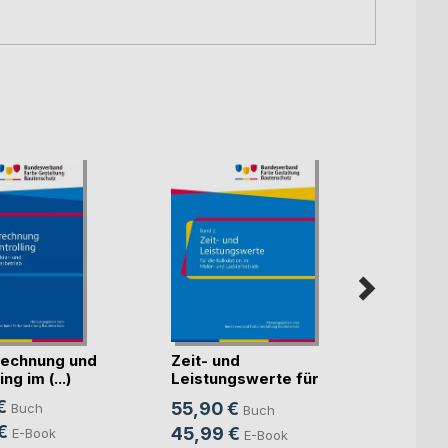
echnung und
Zeit- und
Künst
ng im (...)
Leistungswerte für
Intell
die K(...)
€
55,90 €
Buch
Buch
Mitte
Sven S
€
45,99 €
E-Book
E-Book
24,9