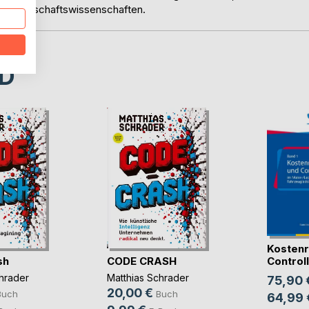
er Wirtschaftswissenschaften.
D
Kostenr
sh
CODE CRASH
Controlli
hrader
Matthias Schrader
75,90 
20,00 €
Buch
Buch
64,99 