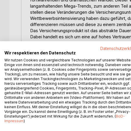
langanhaltenden Mega-Trends, zum anderen Teil a
stellen diese Veränderungen die Versicherungsun
Wettbewerbsintensivierung haben dazu geführt, da
differenzieren müssen und diese zu einem zentra
Das Versicherungsprodukt ist das abstrakte Daue
Dabei handelt es sich um eine auf hohes Vertraue
Leistungsfall erkennt der Kunde die Qualität des 
Gewinnung zusätzlicher Marktanteile sowie die St
Datenschutzerk
Wir respektieren den Datenschutz
hochdifferenzierten Produktpalette nehmen Vers
Wir nutzen Cookies und vergleichbare Technologien auf unserer Website
billigend in Kauf. Primär treten diese als ungepla
Einige von ihnen sind essenziell und technisch notwendig. Daneben ver
mittels einer explizit formulierten Prozesskoste
wir Analysemethoden (z. B. Cookies oder Fingerprints sowie serverseitig
ursächlichen Zugehörigkeit dieser Kosten zur Kom
Tracking), um zu messen, wie häufig unsere Seite besucht und wie sie ge
wird. Wir verwenden Trackingtechnologien zu Marketingzwecken und se
Wertschöpfung, erfordert die Konzentration auf de
hierzu serverseitiges Tracking sowie auch Drittanbieter ein, wodurch ggf.
analytischen Diskussion bisher nur untergeordnet
geräteübergreifend Cookies, Fingerprints, Tracking-Pixel, IP-Adressen s
Ein Vergleich mit der Automobilindustrie liefert in
gehashte E-Mail-Adressen genutzt werden. Auf unserer Seite betten wir
sowie das Management von Komplexität sehr star
Drittinhalte von anderen Anbietern ein (Video-Plattformen). Wir haben auf
weitere Datenverarbeitung und ein etwaiges Tracking durch den Drittanbi
prägt.
keinen Einfluss. Mit deiner Einstellung willigst du in die oben beschriebe
Ähnlich wie in der Versicherungsbranche treiben 
Vorgänge ein. Du kannst deine Einwilligung (z. B. im Footer unter „Privacy-
einhergehend die Ineffizienzen entlang der Werts
Einstellungen“) jederzeit mit Wirkung für die Zukunft widerrufen. (
BoD-
Impressum
)
Die vorliegende empirische Untersuchung greift d
Das Buch richtet sich insbesondere an die Führung