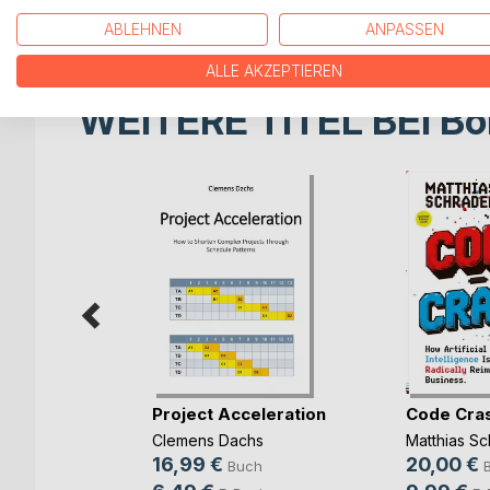
Unternehmensberatungen als auch an Studenten d
ABLEHNEN
ANPASSEN
ALLE AKZEPTIEREN
WEITERE TITEL BEI
Bo
rbereitung
Project Acceleration
Code Cra
(...)
Clemens Dachs
Matthias Sc
ut
16,99 €
20,00 €
Buch
ch