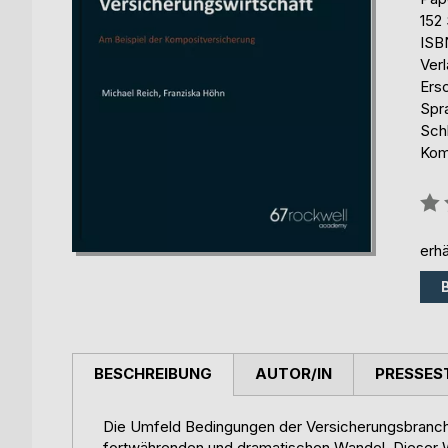
152 
ISB
Ver
Ers
Spr
Sch
Kom
Bew
0%
erhä
BESCHREIBUNG
AUTOR/IN
PRESSES
Die Umfeld Bedingungen der Versicherungsbranche
fortwährenden und dramatischen Wandel. Dieser W