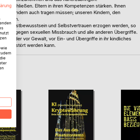
 zu schließen. Eltern in ihren Kompetenzen stärken. Ihnen
lärung
haben, sondern auch tragen müssen; unseren Kindern, den
.
öglichen.
wenden
 zu Selbstbewusstsein und Selbstvertrauen erzogen werden, so
es
ävention gegen sexuellen Missbrauch und alle anderen Übergriffe.
nutzt
tzen
e Kinder vor Gewalt, vor Ein- und Übergriffe in ihr kindliches
ich zerstört werden kann.
owie
 zudem
 die
eter
nen
D