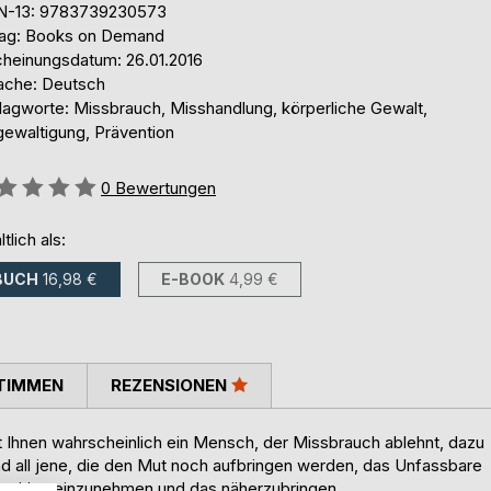
N-13: 9783739230573
lag: Books on Demand
cheinungsdatum: 26.01.2016
ache: Deutsch
lagworte: Missbrauch, Misshandlung, körperliche Gewalt,
gewaltigung, Prävention
ertung::
0
Bewertungen
ltlich als:
BUCH
16,98 €
E-BOOK
4,99 €
TIMMEN
REZENSIONEN
t Ihnen wahrscheinlich ein Mensch, der Missbrauch ablehnt, dazu
d all jene, die den Mut noch aufbringen werden, das Unfassbare
sition einzunehmen und das näherzubringen.