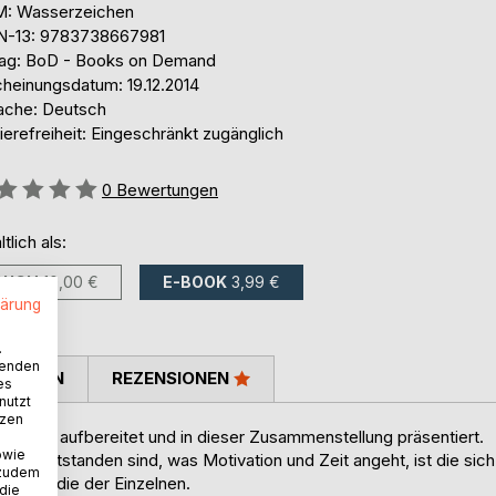
: Wasserzeichen
N-13: 9783738667981
lag: BoD - Books on Demand
cheinungsdatum: 19.12.2014
ache: Deutsch
ierefreiheit: Eingeschränkt zugänglich
ertung::
0
Bewertungen
ltlich als:
BUCH
10,00 €
E-BOOK
3,99 €
lärung
.
wenden
TIMMEN
REZENSIONEN
es
nutzt
tzen
gazine, aufbereitet und in dieser Zusammenstellung präsentiert.
owie
er entstanden sind, was Motivation und Zeit angeht, ist die sich
 zudem
r als die der Einzelnen.
 die