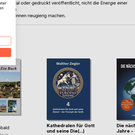
 digital oder gedruckt veröffentlicht, nicht die Energie einer
eter
nen
f eigens
er sie können neugierig machen.
D
Kathedralen für Gott
Die näc
bald
und seine Die(...)
Jahre -
Book