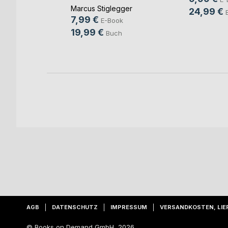
Marcus Stiglegger
24,99 €
ook
7,99 €
E-Book
ch
19,99 €
Buch
AGB
DATENSCHUTZ
IMPRESSUM
VERSANDKOSTEN, LIE
© Books on Demand GmbH, 2026