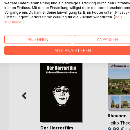
Zwar können Seiten eines Buches oder Magazins, ob
weitere Datenverarbeitung und ein etwaiges Tracking durch den Drittanbi
keinen Einfluss. Mit deiner Einstellung willigst du in die oben beschriebe
Ausstellung mit ihren gerahmten und platzierten au
Vorgänge ein. Du kannst deine Einwilligung (z. B. im Footer unter „Privacy-
dafür geschaffenen leeren Wänden, ersetzen...ab
Einstellungen“) jederzeit mit Wirkung für die Zukunft widerrufen. (
BoD-
Impressum
)
WEITERE TITEL BEI
Bo
ABLEHNEN
ANPASSEN
ALLE AKZEPTIEREN
Rhaunen
ingen!
Heiko Theo
Der Horrorfilm
annes
9,99 €
E-