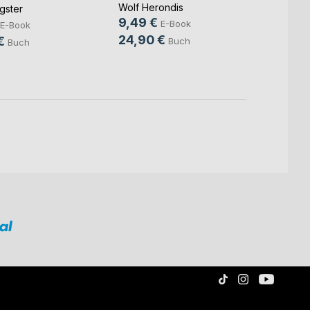
Thunar
Wolf Herondis
gster
18,9
9,49 €
E-Book
E-Book
35,9
24,90 €
€
Buch
Buch