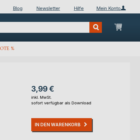
Blog
Newsletter
Hilfe
Mein Konto
Mein Wa
OTE %
3,99 €
inkl. MwSt.
sofort verfügbar als Download
IN DEN WARENKORB