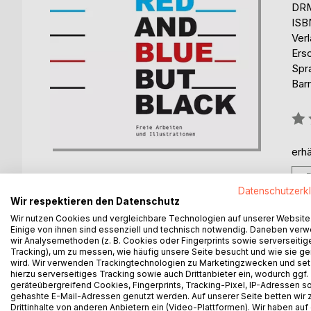
DRM
ISB
Ver
Ers
Spr
Barr
Bew
0%
erhä
Datenschutzerk
Wir respektieren den Datenschutz
Wir nutzen Cookies und vergleichbare Technologien auf unserer Website
Einige von ihnen sind essenziell und technisch notwendig. Daneben ver
BESCHREIBUNG
AUTOR/IN
PRESSES
wir Analysemethoden (z. B. Cookies oder Fingerprints sowie serverseitig
Tracking), um zu messen, wie häufig unsere Seite besucht und wie sie ge
wird. Wir verwenden Trackingtechnologien zu Marketingzwecken und se
Freie Arbeiten und Illustrationen für das TUMB-Ma
hierzu serverseitiges Tracking sowie auch Drittanbieter ein, wodurch ggf.
geräteübergreifend Cookies, Fingerprints, Tracking-Pixel, IP-Adressen s
Auch wenn viele Zeichnungen unabhängig voneinand
gehashte E-Mail-Adressen genutzt werden. Auf unserer Seite betten wir
gegenüberstehende Wirkung doch wesentlich stärke
Drittinhalte von anderen Anbietern ein (Video-Plattformen). Wir haben auf