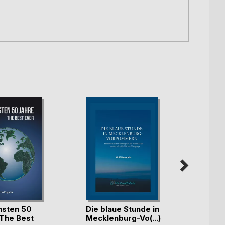
Hamb
hsten 50
Die blaue Stunde in
Zehnt
 The Best
Mecklenburg-Vo(...)