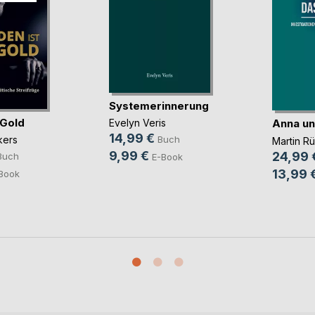
Systemerinnerung
 Gold
Anna un
Evelyn Veris
14,99 €
kers
Buch
Martin R
9,99 €
24,99 
Buch
E-Book
13,99 
Book