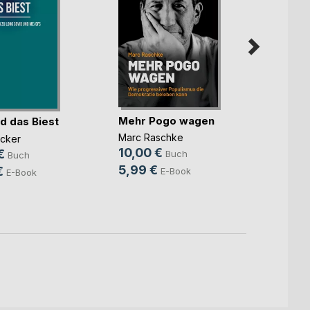
Mehr Pogo wagen
d das Biest
Trotz
Marc Raschke
ücker
Dr. med
10,00 €
Wiega
€
Buch
Buch
11,99
5,99 €
€
E-Book
E-Book
7,99