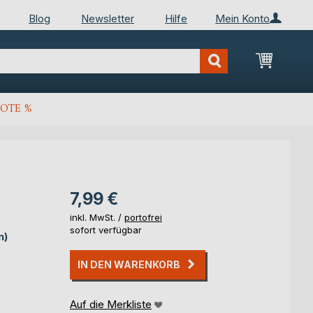
Blog
Newsletter
Hilfe
Mein Konto
Mein Wa
OTE %
7,99 €
inkl. MwSt. /
portofrei
sofort verfügbar
n)
IN DEN WARENKORB
Auf die Merkliste