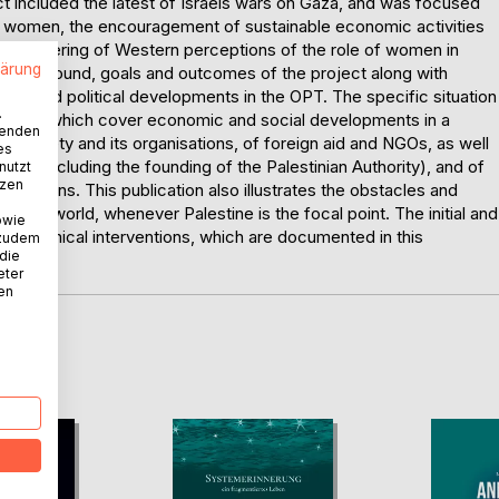
ct included the latest of Israels wars on Gaza, and was focused
f women, the encouragement of sustainable economic activities
the altering of Western perceptions of the role of women in
lärung
he background, goals and outcomes of the project along with
mic and political developments in the OPT. The specific situation
.
papers, which cover economic and social developments in a
wenden
vil society and its organisations, of foreign aid and NGOs, as well
es
ords (including the founding of the Palestinian Authority), and of
nutzt
tzen
s factions. This publication also illustrates the obstacles and
peaking world, whenever Palestine is the focal point. The initial and
owie
 polemical interventions, which are documented in this
 zudem
 die
eter
nen
D