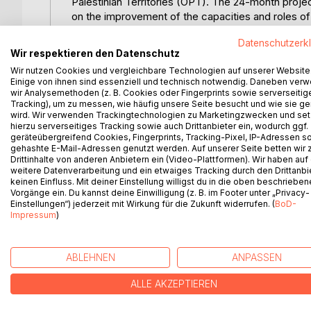
Palestinian Territories (OPT). The 24-month proje
on the improvement of the capacities and roles o
and independence from foreign donors, as well as 
Datenschutzerk
Palestinian society. This publication describes t
Wir respektieren den Datenschutz
essays that analyse a number of key social, econo
Wir nutzen Cookies und vergleichbare Technologien auf unserer Website
of the OPT is examined in a number of scholarly 
Einige von ihnen sind essenziell und technisch notwendig. Daneben ver
society under occupation, including the roles of ci
wir Analysemethoden (z. B. Cookies oder Fingerprints sowie serverseitig
as of the impacts of the Intifadas, of the Oslo Acc
Tracking), um zu messen, wie häufig unsere Seite besucht und wie sie ge
wird. Wir verwenden Trackingtechnologien zu Marketingzwecken und se
the split in Palestinian society into Fatah and Hama
hierzu serverseitiges Tracking sowie auch Drittanbieter ein, wodurch ggf.
difficulties that arise, particularly in the German-s
geräteübergreifend Cookies, Fingerprints, Tracking-Pixel, IP-Adressen s
concluding conferences of this project occasioned
gehashte E-Mail-Adressen genutzt werden. Auf unserer Seite betten wir
Drittinhalte von anderen Anbietern ein (Video-Plattformen). Wir haben auf
publication.
weitere Datenverarbeitung und ein etwaiges Tracking durch den Drittanbi
keinen Einfluss. Mit deiner Einstellung willigst du in die oben beschriebe
Vorgänge ein. Du kannst deine Einwilligung (z. B. im Footer unter „Privacy-
Einstellungen“) jederzeit mit Wirkung für die Zukunft widerrufen. (
BoD-
Impressum
)
WEITERE TITEL BEI
Bo
ABLEHNEN
ANPASSEN
ALLE AKZEPTIEREN