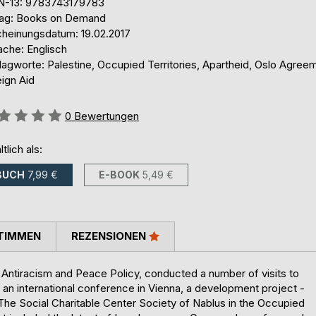
N-13: 9783743179783
lag: Books on Demand
cheinungsdatum: 19.02.2017
ache: Englisch
lagworte: Palestine, Occupied Territories, Apartheid, Oslo Agree
ign Aid
ertung::
0
Bewertungen
ltlich als:
BUCH
7,99 €
E-BOOK
5,49 €
TIMMEN
REZENSIONEN
r Antiracism and Peace Policy, conducted a number of visits to
 an international conference in Vienna, a development project -
The Social Charitable Center Society of Nablus in the Occupied