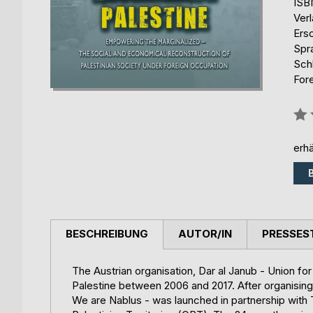
ISB
Ver
Ers
Spr
Sch
Fore
Bew
0%
erhä
BESCHREIBUNG
AUTOR/IN
PRESSES
The Austrian organisation, Dar al Janub - Union fo
Palestine between 2006 and 2017. After organising
We are Nablus - was launched in partnership with 