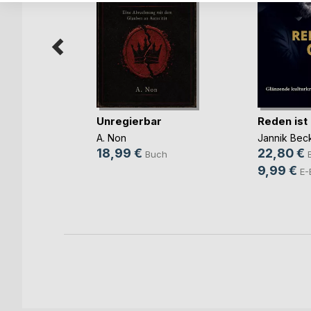
Unregierbar
Reden ist
ift zum
 Di(...)
A. Non
Jannik Bec
(Hrsg.)
18,99 €
22,80 €
Buch
9,99 €
h
E-
ok