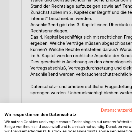
Stand der Rechtslage aufzuzeigen sowie auf Te
Zunächst sollen im 2. Kapitel der Begriff und die
Internet" beschrieben werden.
Anschließend gibt das 3. Kapitel einen Überblick ü
Rechtsgrundlagen.
Das 4. Kapitel beschäftigt sich mit rechtlichen Fra
ergeben. Welche Verträge müssen abgeschlossen 
können? Welche Rechte entstehen daraus? Worau
Im 5. Kapitel werden rechtliche Aspekte der Kun
Dies geschieht in Anlehnung an den chronologisch
Vertragsabschluß, Vertragsdurchsetzung und elek
Anschließend werden verbraucherschutzrechtlich
Datenschutz- und urheberrechtliche Fragestellun
sprengen würden. Unberücksichtigt bleiben weit
Inhaltsverzeichnis:Inhaltsverzeichnis:
Datenschutzerk
InhaltsverzeichnisIII
Wir respektieren den Datenschutz
AbkürzungsverzeichnisVI
Wir nutzen Cookies und vergleichbare Technologien auf unserer Website
1.Einleitung1
Einige von ihnen sind essenziell und technisch notwendig. Daneben ver
1.1Ausgangslage1
wir Analysemethoden (z. B. Cookies oder Fingerprints sowie serverseitig