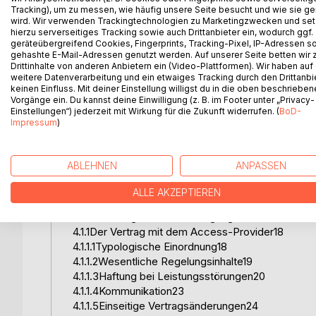
1.2Zielsetzung und Überblick2
Tracking), um zu messen, wie häufig unsere Seite besucht und wie sie ge
wird. Wir verwenden Trackingtechnologien zu Marketingzwecken und se
2.Der elektronische Geschäftsverkehr im Internet
hierzu serverseitiges Tracking sowie auch Drittanbieter ein, wodurch ggf.
2.1Definition und Abgrenzung3
geräteübergreifend Cookies, Fingerprints, Tracking-Pixel, IP-Adressen s
2.2Aktuelle Situation des Elektronischen Geschäft
gehashte E-Mail-Adressen genutzt werden. Auf unserer Seite betten wir
Drittinhalte von anderen Anbietern ein (Video-Plattformen). Wir haben auf
2.3Das Internet7
weitere Datenverarbeitung und ein etwaiges Tracking durch den Drittanbi
2.3.1Definition7
keinen Einfluss. Mit deiner Einstellung willigst du in die oben beschriebe
2.3.2Entwicklung des Internet7
Vorgänge ein. Du kannst deine Einwilligung (z. B. im Footer unter „Privacy-
Einstellungen“) jederzeit mit Wirkung für die Zukunft widerrufen. (
BoD-
2.3.3Datenübertragung9
Impressum
)
2.3.4World Wide Web10
2.2.5IP-Adressen und Domainnamen11
3.Übersicht über die Rechtsgrundlagen12
ABLEHNEN
ANPASSEN
3.1Deutsches Recht12
3.2Europäisches Recht14
ALLE AKZEPTIEREN
4.Rechtliche Fragen bei der Einrichtung eines Ver
4.1Einrichtung des Internetzugangs und der Interne
4.1.1Der Vertrag mit dem Access-Provider18
4.1.1.1Typologische Einordnung18
4.1.1.2Wesentliche Regelungsinhalte19
4.1.1.3Haftung bei Leistungsstörungen20
4.1.1.4Kommunikation23
4.1.1.5Einseitige Vertragsänderungen24