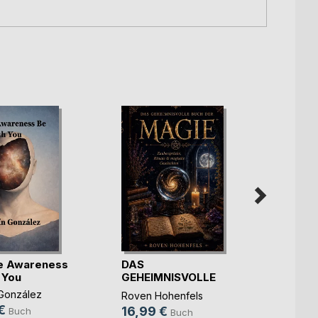
e Awareness
DAS
Peers
 You
GEHEIMNISVOLLE
Jan-Lu
BUCH DER MAGIE
González
Roven Hohenfels
22,5
€
16,99 €
Buch
Buch