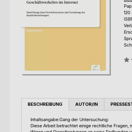
Pap
120 
ISB
Ver
Ers
Spr
Schl
Bew
0%
BESCHREIBUNG
AUTOR/IN
PRESSES
Inhaltsangabe:Gang der Untersuchung:
Diese Arbeit betrachtet einige rechtliche Fragen,
Waren und Dienstleistungen an seine Endkunden ve