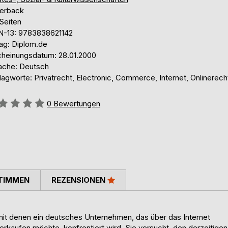
erback
Seiten
N-13: 9783838621142
lag: Diplom.de
cheinungsdatum: 28.01.2000
ache: Deutsch
agworte: Privatrecht, Electronic, Commerce, Internet, Onlinerech
ertung::
0
Bewertungen
TIMMEN
REZENSIONEN
 mit denen ein deutsches Unternehmen, das über das Internet
rkaufen möchte, konfrontiert wird. Sie versucht, den derzeitigen