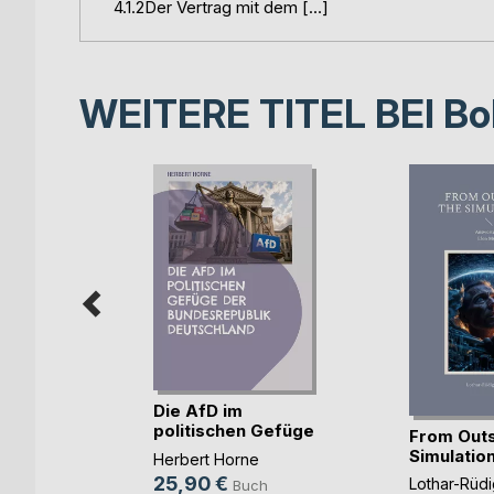
4.1.2Der Vertrag mit dem […]
WEITERE TITEL BEI
Bo
e
Die AfD im
e im
politischen Gefüge
From Outs
der (...)
Simulatio
s
Herbert Horne
25,90 €
Lothar-Rüdi
ch
Buch