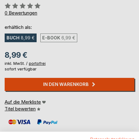
Bewertung::
0%
0
Bewertungen
erhältlich als:
BUCH
8,99 €
E-BOOK
6,99 €
8,99 €
inkl. MwSt. /
portofrei
sofort verfügbar
IN DEN WARENKORB
Auf die Merkliste
Titel bewerten