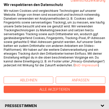
Datenschutzerklärung
Wir respektieren den Datenschutz
Wir nutzen Cookies und vergleichbare Technologien auf unserer
BESCHREIBUNG
Website. Einige von ihnen sind essenziell und technisch notwendig.
Daneben verwenden wir Analysemethoden (z. B. Cookies oder
Fingerprints sowie serverseitiges Tracking), um zu messen, wie häufig
unsere Seite besucht und wie sie genutzt wird. Wir verwenden
In der praktischen Arbeit mit Forschern und
Trackingtechnologien zu Marketingzwecken und setzen hierzu
Wissenschaftlern hat sich herausgestellt, dass es an der
serverseitiges Tracking sowie auch Drittanbieter ein, wodurch ggf.
Verknüpfung der bekannten gewerblichen Schutzrechte
geräteübergreifend Cookies, Fingerprints, Tracking-Pixel, IP-Adressen
sowie gehashte E-Mail-Adressen genutzt werden. Auf unserer Seite
bzw. Intellectual Property Rights (IPR) und dem
betten wir zudem Drittinhalte von anderen Anbietern ein (Video-
vertraglichen Schutz von Wissen und geistigem Eigentum
Plattformen). Wir haben auf die weitere Datenverarbeitung und ein
(Intellectual Property, IP) fehlt.
etwaiges Tracking durch den Drittanbieter keinen Einfluss. Mit deiner
Einstellung willigst du in die oben beschriebenen Vorgänge ein. Du
kannst deine Einwilligung (z. B. im Footer unter „Privacy-Einstellungen“)
Zweck dieser Arbeit in einer pragmatischen Ausrichtung
jederzeit mit Wirkung für die Zukunft widerrufen. (
BoD-Impressum
)
und damit neu und - soweit ersichtlich im deutschen
Sprachraum einzigartig - ist die Verknüpfung beider
Elemente.
ABLEHNEN
ANPASSEN
ALLE AKZEPTIEREN
AUTOR/IN
PRESSESTIMMEN