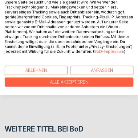
unsere Seite besucht und wie sie genutzt wird. Wir verwenden
BESCHREIBUNG
Trackingtechnologien zu Marketingzwecken und setzen hierzu
serverseitiges Tracking sowie auch Drittanbieter ein, wodurch ggf.
geräteübergreifend Cookies, Fingerprints, Tracking-Pixel, IP-Adressen
sowie gehashte E-Mail-Adressen genutzt werden. Auf unserer Seite
Einfach Rechnen und Nachvollziehen von mathematischen
betten wir zudem Drittinhalte von anderen Anbietern ein (Video-
Sachverhalten auf dem Niveau eines Studenten oder
Plattformen). Wir haben auf die weitere Datenverarbeitung und ein
Abiturienten.
etwaiges Tracking durch den Drittanbieter keinen Einfluss. Mit deiner
Einstellung willigst du in die oben beschriebenen Vorgänge ein. Du
kannst deine Einwilligung (z. B. im Footer unter „Privacy-Einstellungen“)
jederzeit mit Wirkung für die Zukunft widerrufen. (
BoD-Impressum
)
AUTOR/IN
ABLEHNEN
ANPASSEN
PRESSESTIMMEN
ALLE AKZEPTIEREN
REZENSIONEN
WEITERE TITEL BEI
BoD