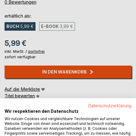
0%
0
Bewertungen
erhältlich als:
BUCH
5,99 €
E-BOOK
3,99 €
5,99 €
inkl. MwSt. /
portofrei
sofort verfügbar
IN DEN WARENKORB
Auf die Merkliste
Titel bewerten
Datenschutzerklärung
Wir respektieren den Datenschutz
Wir nutzen Cookies und vergleichbare Technologien auf unserer
Website. Einige von ihnen sind essenziell und technisch notwendig.
Daneben verwenden wir Analysemethoden (z. B. Cookies oder
Fingerprints sowie serverseitiges Tracking), um zu messen, wie häufig