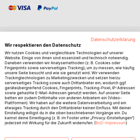
Datenschutzerklärung
BESCHREIBUNG
Wir respektieren den Datenschutz
Wir nutzen Cookies und vergleichbare Technologien auf unserer
Website. Einige von ihnen sind essenziell und technisch notwendig.
Endlich ein harmonisches Familienleben!
Daneben verwenden wir Analysemethoden (z. B. Cookies oder
Fingerprints sowie serverseitiges Tracking), um zu messen, wie häufig
unsere Seite besucht und wie sie genutzt wird. Wir verwenden
Ein Wunschglaube oder doch Realität? Da Sie dieses Buch
Trackingtechnologien zu Marketingzwecken und setzen hierzu
in den Händen halten, gehe ich davon aus, dass Sie die
serverseitiges Tracking sowie auch Drittanbieter ein, wodurch ggf.
Hoffnung noch nicht ganz aufgegeben haben. Bravo! Ich
geräteübergreifend Cookies, Fingerprints, Tracking-Pixel, IP-Adressen
nehme Sie in diesem Buch auf eine abenteuerliche Reise in
sowie gehashte E-Mail-Adressen genutzt werden. Auf unserer Seite
betten wir zudem Drittinhalte von anderen Anbietern ein (Video-
drei Etappen mit, auf der Sie für die täglichen
Plattformen). Wir haben auf die weitere Datenverarbeitung und ein
Herausforderungen des Familienalltags gewappnet
etwaiges Tracking durch den Drittanbieter keinen Einfluss. Mit deiner
werden. Sie werden hier keine weiteren «Erziehungstipps»
Einstellung willigst du in die oben beschriebenen Vorgänge ein. Du
kannst deine Einwilligung (z. B. im Footer unter „Privacy-Einstellungen“)
finden, sondern wertvolle und einfache Hilfsmittel, mit
jederzeit mit Wirkung für die Zukunft widerrufen. (
BoD-Impressum
)
denen es für Sie ein Leichtes sein wird Ihre
Verhaltensmuster endgültig zu verändern. Eine erwünschte
Nebenwirkung wird sein, dass Ihre Beziehung zu sich