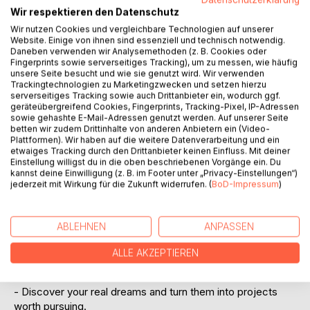
Titel bewerten
Wir respektieren den Datenschutz
Wir nutzen Cookies und vergleichbare Technologien auf unserer
Website. Einige von ihnen sind essenziell und technisch notwendig.
Daneben verwenden wir Analysemethoden (z. B. Cookies oder
Fingerprints sowie serverseitiges Tracking), um zu messen, wie häufig
unsere Seite besucht und wie sie genutzt wird. Wir verwenden
Trackingtechnologien zu Marketingzwecken und setzen hierzu
serverseitiges Tracking sowie auch Drittanbieter ein, wodurch ggf.
BESCHREIBUNG
geräteübergreifend Cookies, Fingerprints, Tracking-Pixel, IP-Adressen
sowie gehashte E-Mail-Adressen genutzt werden. Auf unserer Seite
betten wir zudem Drittinhalte von anderen Anbietern ein (Video-
Plattformen). Wir haben auf die weitere Datenverarbeitung und ein
Do you lack energy at work or in your private life? Do you
etwaiges Tracking durch den Drittanbieter keinen Einfluss. Mit deiner
have dreams that constantly fall down by the wayside?
Einstellung willigst du in die oben beschriebenen Vorgänge ein. Du
kannst deine Einwilligung (z. B. im Footer unter „Privacy-Einstellungen“)
jederzeit mit Wirkung für die Zukunft widerrufen. (
BoD-Impressum
)
People often pursue demands which are not their own and
get bogged down. With this guidebook you find out what is
really important for you and your life. You check old beliefs
ABLEHNEN
ANPASSEN
and let go of unnecessary burdens. In this way you create
space for your dreams, which you can now easily and
ALLE AKZEPTIEREN
effectively realize.
- Discover your real dreams and turn them into projects
worth pursuing.