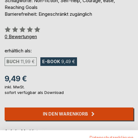
Schlagworte: Non-fiction, Self-help, Courage, ease,
Reaching Goals
Barrierefreiheit: Eingeschränkt zugänglich
Bewertung::
0%
0
Bewertungen
erhältlich als:
BUCH
11,99 €
E-BOOK
9,49 €
9,49 €
inkl. MwSt.
sofort verfügbar als Download
IN DEN WARENKORB
Auf die Merkliste
Datenschutzerklärung