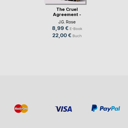
The Cruel
Agreement -
Gestohlen vo(...)
J.G. Rose
8,99 €
E-Book
22,00 €
Buch