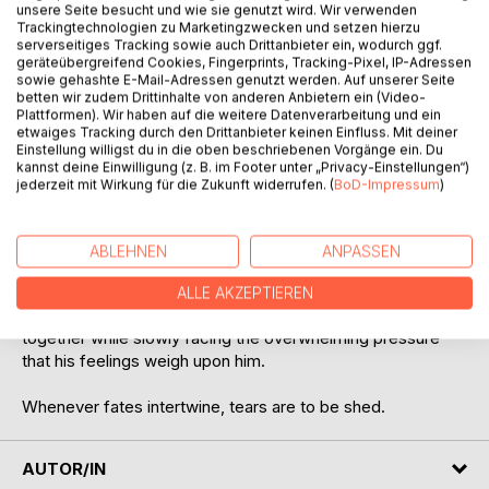
unsere Seite besucht und wie sie genutzt wird. Wir verwenden
difficult to answer.
Trackingtechnologien zu Marketingzwecken und setzen hierzu
serverseitiges Tracking sowie auch Drittanbieter ein, wodurch ggf.
geräteübergreifend Cookies, Fingerprints, Tracking-Pixel, IP-Adressen
sowie gehashte E-Mail-Adressen genutzt werden. Auf unserer Seite
These questions often involve feelings so dark in nature
betten wir zudem Drittinhalte von anderen Anbietern ein (Video-
that we try to push them away from ourselves as far as we
Plattformen). Wir haben auf die weitere Datenverarbeitung und ein
can, only to find ourselves entwined in the chaos that we
etwaiges Tracking durch den Drittanbieter keinen Einfluss. Mit deiner
Einstellung willigst du in die oben beschriebenen Vorgänge ein. Du
ourselves have sown.
kannst deine Einwilligung (z. B. im Footer unter „Privacy-Einstellungen“)
jederzeit mit Wirkung für die Zukunft widerrufen. (
BoD-Impressum
)
Embracing that chaos can yield any results, positive as well
as negative in nature.
ABLEHNEN
ANPASSEN
The story itself tackles the topic of a young adult male
struggling with unrequited love after the end of a short
ALLE AKZEPTIEREN
relationship trying to keep his life - and his thoughts -
together while slowly facing the overwhelming pressure
that his feelings weigh upon him.
Whenever fates intertwine, tears are to be shed.
AUTOR/IN