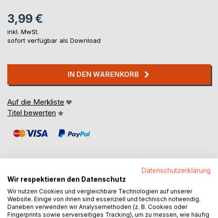
3,99 €
inkl. MwSt.
sofort verfügbar als Download
IN DEN WARENKORB
Auf die Merkliste
Titel bewerten
Datenschutzerklärung
Wir respektieren den Datenschutz
BESCHREIBUNG
Wir nutzen Cookies und vergleichbare Technologien auf unserer
Website. Einige von ihnen sind essenziell und technisch notwendig.
Daneben verwenden wir Analysemethoden (z. B. Cookies oder
This title handles many questions that, often times, are very
Fingerprints sowie serverseitiges Tracking), um zu messen, wie häufig