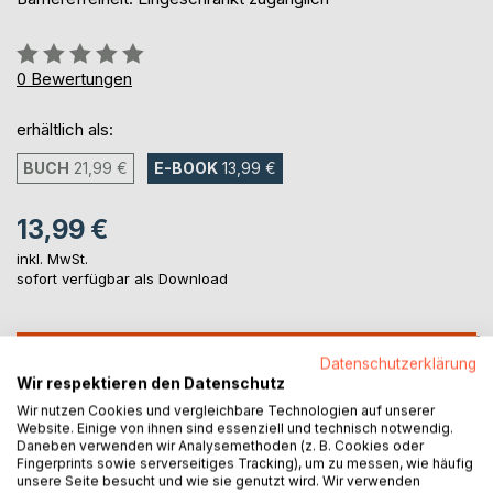
Bewertung::
0%
0
Bewertungen
erhältlich als:
BUCH
21,99 €
E-BOOK
13,99 €
13,99 €
inkl. MwSt.
sofort verfügbar als Download
IN DEN WARENKORB
Datenschutzerklärung
Wir respektieren den Datenschutz
Wir nutzen Cookies und vergleichbare Technologien auf unserer
Auf die Merkliste
Website. Einige von ihnen sind essenziell und technisch notwendig.
Titel bewerten
Daneben verwenden wir Analysemethoden (z. B. Cookies oder
Fingerprints sowie serverseitiges Tracking), um zu messen, wie häufig
unsere Seite besucht und wie sie genutzt wird. Wir verwenden