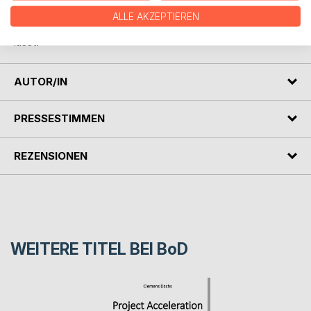
hier dargestellten Methoden einen pragmatischen Ansatz,
ALLE AKZEPTIEREN
der sich später zu einem Six Sigma Programm erweitern
lässt.
AUTOR/IN
PRESSESTIMMEN
REZENSIONEN
WEITERE TITEL BEI
BoD