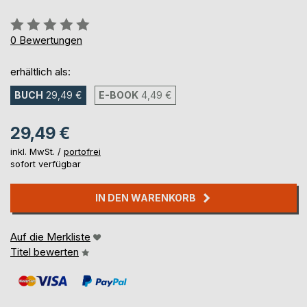
Bewertung::
0%
0
Bewertungen
erhältlich als:
BUCH
29,49 €
E-BOOK
4,49 €
29,49 €
inkl. MwSt. /
portofrei
sofort verfügbar
IN DEN WARENKORB
Auf die Merkliste
Titel bewerten