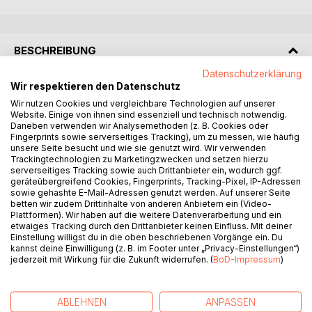
BESCHREIBUNG
Datenschutzerklärung
Wir respektieren den Datenschutz
Strukturierte und schnelle Problemlösung ist eine
Wir nutzen Cookies und vergleichbare Technologien auf unserer
Kernkompetenz im heutigen Unternehmensalltag, die es
Website. Einige von ihnen sind essenziell und technisch notwendig.
direkt vor Ort aufzubauen gilt. Dieses Buch vermittelt dafür
Daneben verwenden wir Analysemethoden (z. B. Cookies oder
die nötige Systematik und das Handwerkszeug. Es richtet
Fingerprints sowie serverseitiges Tracking), um zu messen, wie häufig
unsere Seite besucht und wie sie genutzt wird. Wir verwenden
sich an Praktiker/innen, an Führungskräfte im unteren und
Trackingtechnologien zu Marketingzwecken und setzen hierzu
mittleren Management sowie an Studierende der Qualitäts-
serverseitiges Tracking sowie auch Drittanbieter ein, wodurch ggf.
und Wirtschaftswissenschaften.
geräteübergreifend Cookies, Fingerprints, Tracking-Pixel, IP-Adressen
In Ergänzung zu den etablierten Methoden der
sowie gehashte E-Mail-Adressen genutzt werden. Auf unserer Seite
betten wir zudem Drittinhalte von anderen Anbietern ein (Video-
Problemlösung, wie zum Beispiel Six Sigma, fokussiert
Plattformen). Wir haben auf die weitere Datenverarbeitung und ein
dieses Buch auf fünf häufige Arten von Problemklassen:
etwaiges Tracking durch den Drittanbieter keinen Einfluss. Mit deiner
Reifegrad-, Abstimmungs-, Zeit- und Qualitätsprobleme
Einstellung willigst du in die oben beschriebenen Vorgänge ein. Du
kannst deine Einwilligung (z. B. im Footer unter „Privacy-Einstellungen“)
sowie Probleme der Messbarkeit. Für diese bietet es eine
jederzeit mit Wirkung für die Zukunft widerrufen. (
BoD-Impressum
)
leicht erlernbare und systematische Herangehensweise,
die in bestehende Verbesserungsprogramme integrierbar
ist.
ABLEHNEN
ANPASSEN
Für den Neuaufbau eines solchen Programmes bieten die