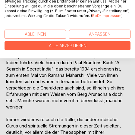
etwaiges Tracking durch den Drittanbieter keinen Einfluss. Mit deiner
Veltheim-Ostrau, Margret Sanger, Eliot Candee Clarke,
Einstellung willigst du in die oben beschriebenen Vorgänge ein. Du
kannst deine Einwilligung (z. B. im Footer unter „Privacy-Einstellungen“)
Duncan Greenlees, Oliver Lacombe, Eliot Elisofon und
jederzeit mit Wirkung für die Zukunft widerrufen. (
BoD-Impressum
)
Henri Cartier Bresson.
Die Charaktere sind sehr vielschichtig. Es sind Autoren,
ABLEHNEN
ANPASSEN
Künstler, Wissenschaftler, Männer von Welt, Weltreisende,
selbstbewusste Frauen, bekannte und weniger bekannte
ALLE AKZEPTIEREN
spirituelle Persönlichkeiten und auch ganz "alltägliche"
Leute, die auf der spirituellen Suche waren, die sie nach
Indien führte. Viele hörten durch Paul Bruntons Buch "A
Search in Secret India", das bereits 1934 erschienen ist,
zum ersten Mal von Ramana Maharshi. Viele von ihnen
kannten sich und waren miteinander befreundet. So
verschieden die Charaktere auch sind, so ähneln sich ihre
Erfahrungen mit dem Weisen vom Berg Arunachala doch
sehr. Manche wurden mehr von ihm beeinflusst, manche
weniger.
Immer wieder wird auch die Rolle, die andere indische
Gurus und spirituelle Strömungen in dieser Zeit spielten,
deutlich, vor allem die der Theosophen mit ihrer