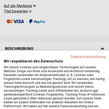
Auf die Merkliste
Titel bewerten
BESCHREIBUNG
Datenschutzerklärung
Wir respektieren den Datenschutz
Dieser dritte Band von Ramana Maharshi und seinen
Schülern widmet sich 28 weiteren westlichen Schülern und
Wir nutzen Cookies und vergleichbare Technologien auf unserer
Website. Einige von ihnen sind essenziell und technisch notwendig.
Besuchern: W.Y. Evans-Wentz, Maud A. Piggott, Ethel
Daneben verwenden wir Analysemethoden (z. B. Cookies oder
Merston, Ella Maillart, Suzanne Sen (Sunjata), Thelma
Fingerprints sowie serverseitiges Tracking), um zu messen, wie häufig
Rappold, Eleanor Noye, Mouni Sadhu, Louis Hartz, Henri
unsere Seite besucht und wie sie genutzt wird. Wir verwenden
Trackingtechnologien zu Marketingzwecken und setzen hierzu
Hartung, Pascaline Mallett, Lewis Thompson, Blanca
serverseitiges Tracking sowie auch Drittanbieter ein, wodurch ggf.
Schlamm (Atmananda), Krishnaprem, Alfred Emmanuel
geräteübergreifend Cookies, Fingerprints, Tracking-Pixel, IP-Adressen
Sorensen (Sunyata), Peer Wertin (Ramanagiri), Mercedes
sowie gehashte E-Mail-Adressen genutzt werden. Auf unserer Seite
betten wir zudem Drittinhalte von anderen Anbietern ein (Video-
de Acosta, William Somerset Maugham, Wanda Dynowska
Plattformen). Wir haben auf die weitere Datenverarbeitung und ein
(Uma Devi), Prynce Hopkins, Frank Clune, Hans-Hasso von