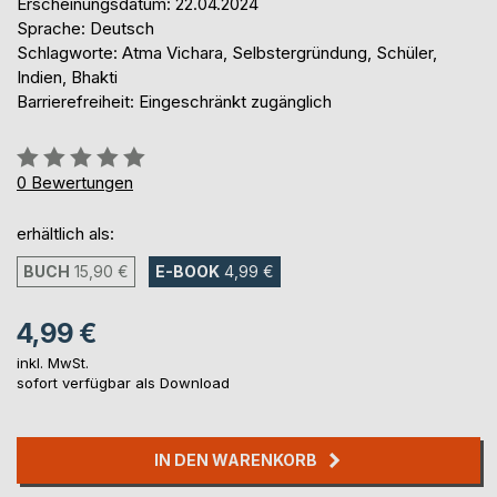
Erscheinungsdatum: 22.04.2024
Sprache: Deutsch
Schlagworte: Atma Vichara, Selbstergründung, Schüler,
Indien, Bhakti
Barrierefreiheit: Eingeschränkt zugänglich
Bewertung::
0%
0
Bewertungen
erhältlich als:
BUCH
15,90 €
E-BOOK
4,99 €
4,99 €
inkl. MwSt.
sofort verfügbar als Download
IN DEN WARENKORB