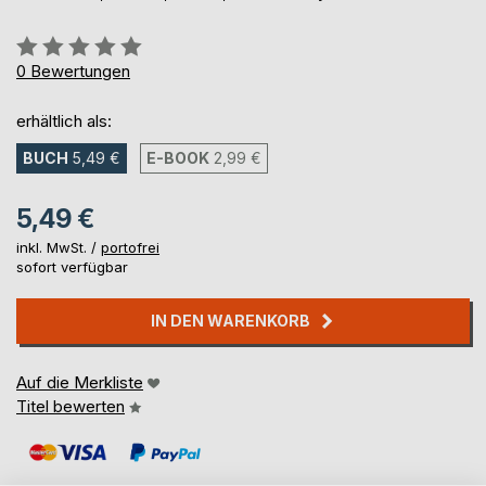
Bewertung::
0%
0
Bewertungen
erhältlich als:
BUCH
5,49 €
E-BOOK
2,99 €
5,49 €
inkl. MwSt. /
portofrei
sofort verfügbar
IN DEN WARENKORB
Auf die Merkliste
Titel bewerten