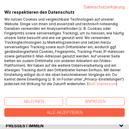
Datenschutzerklärung
Wir respektieren den Datenschutz
Wir nutzen Cookies und vergleichbare Technologien auf unserer
BESCHREIBUNG
Website. Einige von ihnen sind essenziell und technisch notwendig.
Daneben verwenden wir Analysemethoden (z. B. Cookies oder
Fingerprints sowie serverseitiges Tracking), um zu messen, wie häufig
unsere Seite besucht und wie sie genutzt wird. Wir verwenden
Radioactive luminous paint on watches and clocks - should
Trackingtechnologien zu Marketingzwecken und setzen hierzu
we laugh or should we cry?
serverseitiges Tracking sowie auch Drittanbieter ein, wodurch ggf.
geräteübergreifend Cookies, Fingerprints, Tracking-Pixel, IP-Adressen
sowie gehashte E-Mail-Adressen genutzt werden. Auf unserer Seite
A little book about a monumental problem. Watchmaking
betten wir zudem Drittinhalte von anderen Anbietern ein (Video-
hitting rock bottom.
Plattformen). Wir haben auf die weitere Datenverarbeitung und ein
etwaiges Tracking durch den Drittanbieter keinen Einfluss. Mit deiner
Einstellung willigst du in die oben beschriebenen Vorgänge ein. Du
A sarcastic contribution to a sad story and one of the
kannst deine Einwilligung (z. B. im Footer unter „Privacy-Einstellungen“)
biggest aberrations of the 20th century.
jederzeit mit Wirkung für die Zukunft widerrufen. (
BoD-Impressum
)
Shocking facts most people have no idea about ...
ABLEHNEN
ANPASSEN
AUTOR/IN
ALLE AKZEPTIEREN
PRESSESTIMMEN