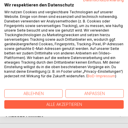
Wir respektieren den Datenschutz
Wir nutzen Cookies und vergleichbare Technologien auf unserer
Website. Einige von ihnen sind essenziell und technisch notwendig.
Daneben verwenden wir Analysemethoden (z. B. Cookies oder
BESCHREIBUNG
Fingerprints sowie serverseitiges Tracking), um zu messen, wie häufig
unsere Seite besucht und wie sie genutzt wird. Wir verwenden
Trackingtechnologien zu Marketingzwecken und setzen hierzu
serverseitiges Tracking sowie auch Drittanbieter ein, wodurch ggf.
Die Demokratie ist die beste Lebensversicherung der
geräteübergreifend Cookies, Fingerprints, Tracking-Pixel, IP-Adressen
Menschheit. Unsere Demokratie ist mehr als ein politisches
sowie gehashte E-Mail-Adressen genutzt werden. Auf unserer Seite
betten wir zudem Drittinhalte von anderen Anbietern ein (Video-
System: Sie ist Freiheit, Gleichheit und Rechtssicherheit.
Plattformen). Wir haben auf die weitere Datenverarbeitung und ein
Dieses Buch zeigt, warum wir wieder mehr Demokratie
etwaiges Tracking durch den Drittanbieter keinen Einfluss. Mit deiner
brauchen. Die Vision dieses Buches ist eine bessere Welt:
Einstellung willigst du in die oben beschriebenen Vorgänge ein. Du
Sie wird nur mit dir gelingen, wenn du ein Teil dieser
kannst deine Einwilligung (z. B. im Footer unter „Privacy-Einstellungen“)
jederzeit mit Wirkung für die Zukunft widerrufen. (
BoD-Impressum
)
demokratischen Bewegung wirst! Lies dieses Buch und
lass dich vom Geist der Freiheit anstecken.
ABLEHNEN
ANPASSEN
AUTOR/IN
ALLE AKZEPTIEREN
PRESSESTIMMEN