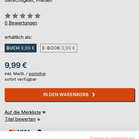
Gerechtigkeit, Frieden
Bewertung::
0%
0
Bewertungen
erhältlich als:
BUCH
9,99 €
E-BOOK
0,99 €
9,99 €
inkl. MwSt. /
portofrei
sofort verfügbar
IN DEN WARENKORB
Auf die Merkliste
Titel bewerten
Datenschutzerklärung