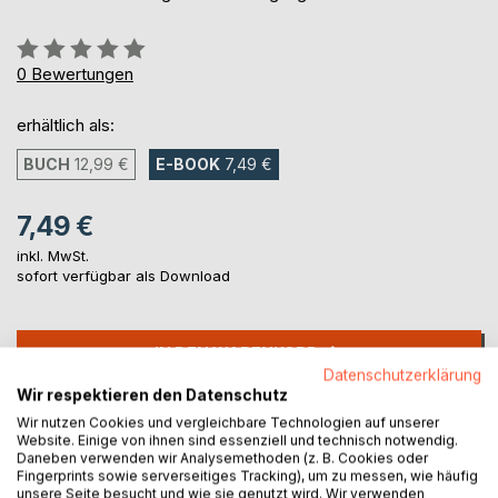
Bewertung::
0%
0
Bewertungen
erhältlich als:
BUCH
12,99 €
E-BOOK
7,49 €
7,49 €
inkl. MwSt.
sofort verfügbar als Download
IN DEN WARENKORB
Datenschutzerklärung
Wir respektieren den Datenschutz
Auf die Merkliste
Wir nutzen Cookies und vergleichbare Technologien auf unserer
Titel bewerten
Website. Einige von ihnen sind essenziell und technisch notwendig.
Daneben verwenden wir Analysemethoden (z. B. Cookies oder
Fingerprints sowie serverseitiges Tracking), um zu messen, wie häufig
unsere Seite besucht und wie sie genutzt wird. Wir verwenden