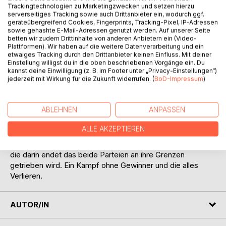
Trackingtechnologien zu Marketingzwecken und setzen hierzu
serverseitiges Tracking sowie auch Drittanbieter ein, wodurch ggf.
geräteübergreifend Cookies, Fingerprints, Tracking-Pixel, IP-Adressen
sowie gehashte E-Mail-Adressen genutzt werden. Auf unserer Seite
betten wir zudem Drittinhalte von anderen Anbietern ein (Video-
Plattformen). Wir haben auf die weitere Datenverarbeitung und ein
BESCHREIBUNG
etwaiges Tracking durch den Drittanbieter keinen Einfluss. Mit deiner
Einstellung willigst du in die oben beschriebenen Vorgänge ein. Du
kannst deine Einwilligung (z. B. im Footer unter „Privacy-Einstellungen“)
jederzeit mit Wirkung für die Zukunft widerrufen. (
BoD-Impressum
)
Es gibt kein Schwarz oder Weiß. Kein Gut oder Böse. Der
Böse glaubt nicht daran das er böse ist, er hält sein
Handeln für Richtig. Der Gute glaubt das auch, aber
ABLEHNEN
ANPASSEN
vielleicht ist er ja auch der Böse.
ALLE AKZEPTIEREN
Die Geschichte erzählt von Rache. Darüber wie ein
Raubzug, zu einer persönlichen Sache wird. Eine Hetzjagd,
die darin endet das beide Parteien an ihre Grenzen
getrieben wird. Ein Kampf ohne Gewinner und die alles
Verlieren.
AUTOR/IN