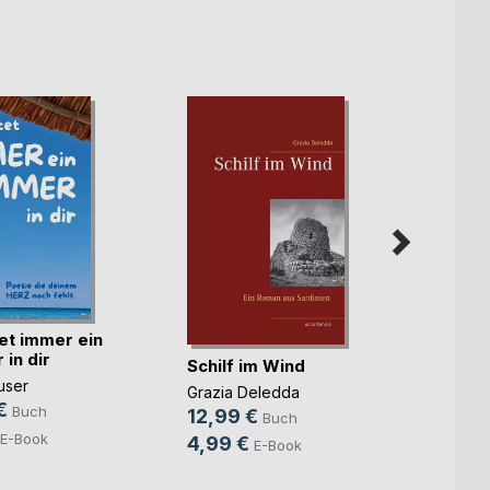
et immer ein
in dir
Schilf im Wind
Ankun
user
Grazia Deledda
Frank 
€
Buch
12,99 €
16,9
Buch
E-Book
4,99 €
E-Book