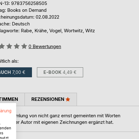
N-13: 9783756258505
lag: Books on Demand
cheinungsdatum: 02.08.2022
ache: Deutsch
lagworte: Rabe, Krähe, Vogel, Wortwitz, Witz
ertung::
0
Bewertungen
ltlich als:
BUCH
7,00 €
E-BOOK
4,49 €
TIMMEN
REZENSIONEN
lärung
ige Sammlung von nicht ganz ernst gemeinten mit Worten
el, die der Autor mit eigenen Zeichnungen ergänzt hat.
.
wenden
es
nutzt