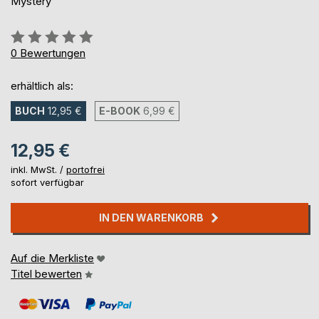
Mystery
Bewertung::
0%
0
Bewertungen
erhältlich als:
BUCH
12,95 €
E-BOOK
6,99 €
12,95 €
inkl. MwSt. /
portofrei
sofort verfügbar
IN DEN WARENKORB
Auf die Merkliste
Titel bewerten