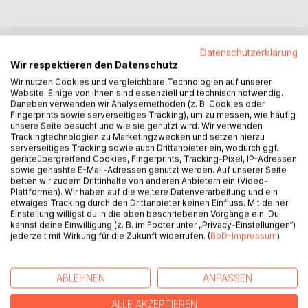
Datenschutzerklärung
BESCHREIBUNG
Wir respektieren den Datenschutz
Wir nutzen Cookies und vergleichbare Technologien auf unserer
Website. Einige von ihnen sind essenziell und technisch notwendig.
Versteckt sich da etwa jemand hinter dem Baum? Werde
Daneben verwenden wir Analysemethoden (z. B. Cookies oder
ich verfolgt? Was verrät der Handabdruck eines Fremden
Fingerprints sowie serverseitiges Tracking), um zu messen, wie häufig
unsere Seite besucht und wie sie genutzt wird. Wir verwenden
auf der Haustür? Warum hört mich niemand, obwohl ich
Trackingtechnologien zu Marketingzwecken und setzen hierzu
rufe? Schlägt die wütende Frau gleich zu? Wer schreit da
serverseitiges Tracking sowie auch Drittanbieter ein, wodurch ggf.
so unsagbar laut? Reißen mich die Fluten mit sich? Ob wir
geräteübergreifend Cookies, Fingerprints, Tracking-Pixel, IP-Adressen
sowie gehashte E-Mail-Adressen genutzt werden. Auf unserer Seite
in den hohen Wellen versinken? Was will der Mann mit der
betten wir zudem Drittinhalte von anderen Anbietern ein (Video-
Machete mitten im Urwald?
Plattformen). Wir haben auf die weitere Datenverarbeitung und ein
Es sind nicht ganz alltägliche Ereignisse, die so oder ähnlich
etwaiges Tracking durch den Drittanbieter keinen Einfluss. Mit deiner
Einstellung willigst du in die oben beschriebenen Vorgänge ein. Du
jedem von uns passieren könnten. Die UNschönen
kannst deine Einwilligung (z. B. im Footer unter „Privacy-Einstellungen“)
Geschichten zum Fürchten und Nachdenken erzählen von
jederzeit mit Wirkung für die Zukunft widerrufen. (
BoD-Impressum
)
dubiosen Gestalten und erregten Menschen, von starren
Augen und Schreckmomenten, vom Leid der Schwächeren
und depressiven Gedanken, von Panik in allen Gliedern und
ABLEHNEN
ANPASSEN
dunklen Nächten, von Attentaten, Tyrannei und
Schwermut...
ALLE AKZEPTIEREN