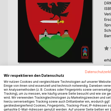
DRM
ISB
Ver
Ers
Spr
Sch
Barr
Bew
0%
erhä
Datenschutzerk
Wir respektieren den Datenschutz
Wir nutzen Cookies und vergleichbare Technologien auf unserer Website
Einige von ihnen sind essenziell und technisch notwendig. Daneben ver
wir Analysemethoden (z. B. Cookies oder Fingerprints sowie serverseitig
BESCHREIBUNG
AUTOR/IN
PRESSES
Tracking), um zu messen, wie häufig unsere Seite besucht und wie sie ge
wird. Wir verwenden Trackingtechnologien zu Marketingzwecken und se
hierzu serverseitiges Tracking sowie auch Drittanbieter ein, wodurch ggf.
Die Freunde Margarethe, Seraina und Rudy strand
geräteübergreifend Cookies, Fingerprints, Tracking-Pixel, IP-Adressen s
Glanzenberg - ihre Heimatstadt Zürich ist spurlos
gehashte E-Mail-Adressen genutzt werden. Auf unserer Seite betten wir