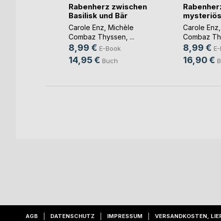
Rabenherz zwischen
Rabenherz
m G(...)
Basilisk und Bär
mysteriöse
eannette
Carole Enz
,
Michèle
Carole Enz
Combaz Thyssen
, ...
Combaz Th
ok
8,99 €
8,99 €
E-Book
E-
h
14,95 €
16,90 €
Buch
B
AGB
DATENSCHUTZ
IMPRESSUM
VERSANDKOSTEN, LIE