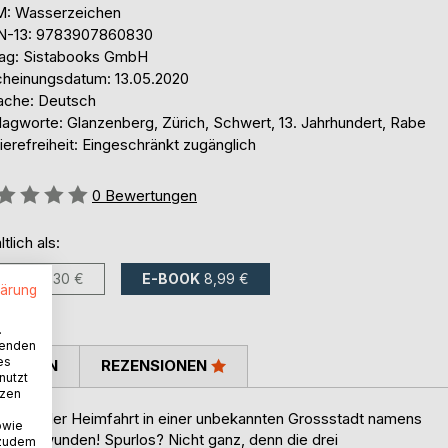
: Wasserzeichen
N-13: 9783907860830
lag: Sistabooks GmbH
cheinungsdatum: 13.05.2020
ache: Deutsch
lagworte: Glanzenberg, Zürich, Schwert, 13. Jahrhundert, Rabe
ierefreiheit: Eingeschränkt zugänglich
ertung::
0
Bewertungen
ltlich als:
BUCH
11,30 €
E-BOOK
8,99 €
lärung
.
wenden
es
TIMMEN
REZENSIONEN
nutzt
tzen
en auf der Heimfahrt in einer unbekannten Grossstadt namens
owie
 verschwunden! Spurlos? Nicht ganz, denn die drei
 zudem