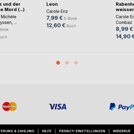
 und der
Leon
Rabenhe
 Mord (...)
weissen 
Carole Enz
,
Michèle
Carole E
7,99 €
E-Book
yssen
, ...
Combaz 
12,60 €
Buch
8,99 €
Book
14,90 
uch
FERUNG & ZAHLUNG
HILFE
PRIVACY-EINSTELLUNGEN
WIDERRUF