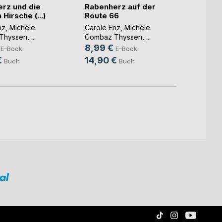
rz und die
Rabenherz auf der
Raben
Hirsche (...)
Route 66
Ritte
nz
,
Michèle
Carole Enz
,
Michèle
Carole
Thyssen
, ...
Combaz Thyssen
, ...
Comba
8,99 €
8,99
E-Book
E-Book
€
14,90 €
12,9
Buch
Buch