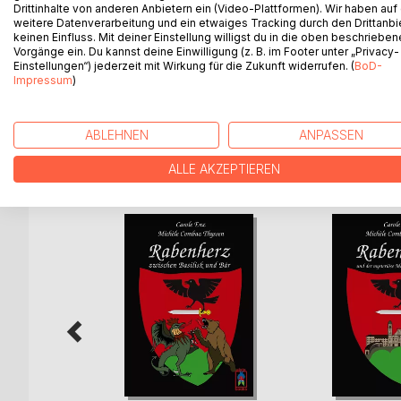
Drittinhalte von anderen Anbietern ein (Video-Plattformen). Wir haben auf
Fünfzehnjährigen finden nach und nach heraus, da
weitere Datenverarbeitung und ein etwaiges Tracking durch den Drittanbi
verändert haben muss - nicht Glanzenberg versch
keinen Einfluss. Mit deiner Einstellung willigst du in die oben beschriebe
daran, ihre Heimatstadt zurückzuholen aus der As
Vorgänge ein. Du kannst deine Einwilligung (z. B. im Footer unter „Privacy-
1267. Dabei treffen sie auf einen diabolischen He
Einstellungen“) jederzeit mit Wirkung für die Zukunft widerrufen. (
BoD-
Impressum
)
Menge Abenteuer mit Rabe und Schwert...
ABLEHNEN
ANPASSEN
WEITERE TITEL BEI
Bo
ALLE AKZEPTIEREN
el hat