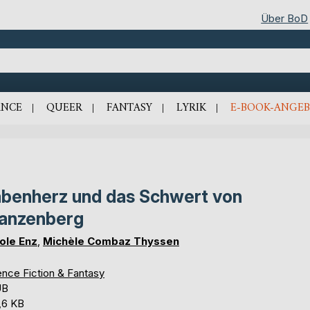
Über BoD
NCE
QUEER
FANTASY
LYRIK
E-BOOK-ANGEB
benherz und das Schwert von
anzenberg
ole Enz
,
Michèle Combaz Thyssen
ence Fiction & Fantasy
UB
,6 KB