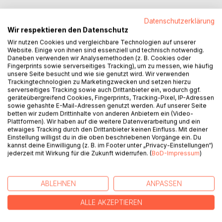
Datenschutzerklärung
Wir respektieren den Datenschutz
Wir nutzen Cookies und vergleichbare Technologien auf unserer
BESCHREIBUNG
Website. Einige von ihnen sind essenziell und technisch notwendig.
Daneben verwenden wir Analysemethoden (z. B. Cookies oder
Fingerprints sowie serverseitiges Tracking), um zu messen, wie häufig
unsere Seite besucht und wie sie genutzt wird. Wir verwenden
Lukas hatte Glück, denn er lebte nah am Wald, so dass er
Trackingtechnologien zu Marketingzwecken und setzen hierzu
sogar von seinem Fenster aus die Waldbewohner, seine
serverseitiges Tracking sowie auch Drittanbieter ein, wodurch ggf.
geliebten Tiere, beobachten konnte.
geräteübergreifend Cookies, Fingerprints, Tracking-Pixel, IP-Adressen
Manchmal kamen sie dicht ans Haus heran und schliefen
sowie gehashte E-Mail-Adressen genutzt werden. Auf unserer Seite
betten wir zudem Drittinhalte von anderen Anbietern ein (Video-
dort - ganz in seiner Nähe. Das konnten nicht gerade viele
Plattformen). Wir haben auf die weitere Datenverarbeitung und ein
Kinder von sich behaupten. Doch gab es noch etwas, das
etwaiges Tracking durch den Drittanbieter keinen Einfluss. Mit deiner
Lukas von den anderen Kindern unterschied...
Einstellung willigst du in die oben beschriebenen Vorgänge ein. Du
kannst deine Einwilligung (z. B. im Footer unter „Privacy-Einstellungen“)
jederzeit mit Wirkung für die Zukunft widerrufen. (
BoD-Impressum
)
Was das war, und welche Rolle Kai und der Hund Räuber
und der alte Simon in dieser Geschichte spielen, könnt ihr
gleich selbst lesen. Die Geschichten wurden allesamt von
ABLEHNEN
ANPASSEN
Anke Hartmann illustriert.
ALLE AKZEPTIEREN
AUTOR/IN