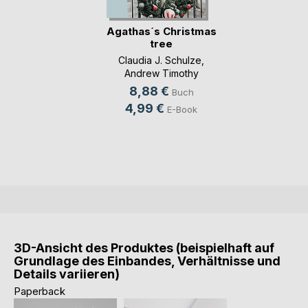
Agathas´s Christmas
tree
Claudia J. Schulze
,
Andrew Timothy
Holden
, ...
8,88 €
Buch
4,99 €
E-Book
3D-Ansicht des Produktes (beispielhaft auf
Grundlage des Einbandes, Verhältnisse und
Details variieren)
Paperback