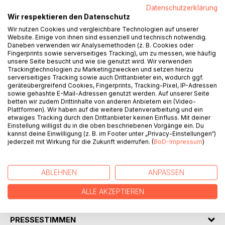
Datenschutzerklärung
Wir respektieren den Datenschutz
Wir nutzen Cookies und vergleichbare Technologien auf unserer
BESCHREIBUNG
Website. Einige von ihnen sind essenziell und technisch notwendig.
Daneben verwenden wir Analysemethoden (z. B. Cookies oder
Fingerprints sowie serverseitiges Tracking), um zu messen, wie häufig
Als Aline erfährt, dass sie in einen verrückten Bürgerkrieg
unsere Seite besucht und wie sie genutzt wird. Wir verwenden
um ein berüchtigtes Rätsel geraten ist, ergibt Manches,
Trackingtechnologien zu Marketingzwecken und setzen hierzu
serverseitiges Tracking sowie auch Drittanbieter ein, wodurch ggf.
was sie jüngst erlebt hat, auf einmal Sinn. Sie möchte das
geräteübergreifend Cookies, Fingerprints, Tracking-Pixel, IP-Adressen
Rätsel für den Zauberer Koppschoster lösen, obwohl die
sowie gehashte E-Mail-Adressen genutzt werden. Auf unserer Seite
Hexe Pumpe sie aufhalten will, mit immer gewiefteren
betten wir zudem Drittinhalte von anderen Anbietern ein (Video-
Plattformen). Wir haben auf die weitere Datenverarbeitung und ein
Schandtaten.
etwaiges Tracking durch den Drittanbieter keinen Einfluss. Mit deiner
Die Schlachtfelder erstrecken sich bald über die Erzählung
Einstellung willigst du in die oben beschriebenen Vorgänge ein. Du
hinaus; so lässt sich etwa der Autor leichtfertig seine
kannst deine Einwilligung (z. B. im Footer unter „Privacy-Einstellungen“)
jederzeit mit Wirkung für die Zukunft widerrufen. (
BoD-Impressum
)
Schmierzettel von Aline stehlen, und sogar der Leser wird
hinein verwickelt, als man ihm zumutet, Aline aus einem
Irrgarten herauszuhelfen.
ABLEHNEN
ANPASSEN
ALLE AKZEPTIEREN
AUTOR/IN
PRESSESTIMMEN