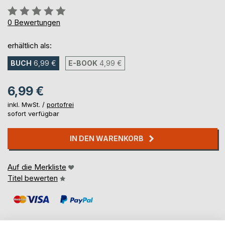
Bewertung::
0%
0
Bewertungen
erhältlich als:
BUCH
6,99 €
E-BOOK
4,99 €
6,99 €
inkl. MwSt. /
portofrei
sofort verfügbar
IN DEN WARENKORB
Auf die Merkliste
Titel bewerten