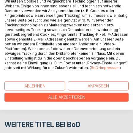
Wir nutzen Cookies und vergleichbare Technologien auf unserer
Website. Einige von ihnen sind essenziell und technisch notwendig.
Beide konnten sich später nicht mehr genau daran erinnern,
Daneben verwenden wir Analysemethoden (z. B. Cookies oder
Fingerprints sowie serverseitiges Tracking), um zu messen, wie häufig
wie lange sie sich dort küssten, aber sie einigten sich
unsere Seite besucht und wie sie genutzt wird. Wir verwenden
darauf: es wären wohl so an die 20 Minuten gewesen, 15
Trackingtechnologien zu Marketingzwecken und setzen hierzu
Minuten bei Trockenheit und folgend 5 Minuten bei
serverseitiges Tracking sowie auch Drittanbieter ein, wodurch ggf.
geräteübergreifend Cookies, Fingerprints, Tracking-Pixel, IP-Adressen
sanftem Regen.
sowie gehashte E-Mail-Adressen genutzt werden. Auf unserer Seite
betten wir zudem Drittinhalte von anderen Anbietern ein (Video-
Plattformen). Wir haben auf die weitere Datenverarbeitung und ein
AUTOR/IN
etwaiges Tracking durch den Drittanbieter keinen Einfluss. Mit deiner
Einstellung willigst du in die oben beschriebenen Vorgänge ein. Du
kannst deine Einwilligung (z. B. im Footer unter „Privacy-Einstellungen“)
jederzeit mit Wirkung für die Zukunft widerrufen. (
BoD-Impressum
)
PRESSESTIMMEN
REZENSIONEN
ABLEHNEN
ANPASSEN
ALLE AKZEPTIEREN
WEITERE TITEL BEI
BoD