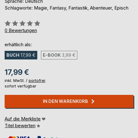
Sprache: Deutsch
Schlagworte: Magie, Fantasy, Fantastik, Abenteuer, Episch
Bewertung::
0%
0
Bewertungen
erhältlich als:
BUCH
17,99 €
E-BOOK
3,99 €
17,99 €
inkl. MwSt. /
portofrei
sofort verfügbar
IN DEN WARENKORB
Auf die Merkliste
Titel bewerten