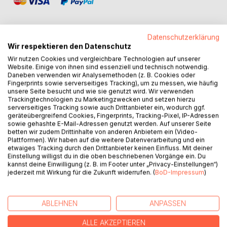
Datenschutzerklärung
Wir respektieren den Datenschutz
BESCHREIBUNG
Wir nutzen Cookies und vergleichbare Technologien auf unserer
Website. Einige von ihnen sind essenziell und technisch notwendig.
Daneben verwenden wir Analysemethoden (z. B. Cookies oder
Fingerprints sowie serverseitiges Tracking), um zu messen, wie häufig
Band 2 der "Zwischen Licht und Dunkel" Trilogie
unsere Seite besucht und wie sie genutzt wird. Wir verwenden
Kira hat den Stein der Dunkelheit geweckt und so
Trackingtechnologien zu Marketingzwecken und setzen hierzu
unwissentlich ein Amt angetreten, das sie zum Mittelpunkt
serverseitiges Tracking sowie auch Drittanbieter ein, wodurch ggf.
geräteübergreifend Cookies, Fingerprints, Tracking-Pixel, IP-Adressen
politischer Intrigen macht.
sowie gehashte E-Mail-Adressen genutzt werden. Auf unserer Seite
Schlimmer noch, ihr Bekenntnis zu Catron bedeutet
betten wir zudem Drittinhalte von anderen Anbietern ein (Video-
gleichzeitig Verrat an ihrem Lehrer und Freund Skjaldan.
Plattformen). Wir haben auf die weitere Datenverarbeitung und ein
etwaiges Tracking durch den Drittanbieter keinen Einfluss. Mit deiner
Gerade dessen Vertrauen benötigt sie jedoch unbedingt. Er
Einstellung willigst du in die oben beschriebenen Vorgänge ein. Du
ist ihre einzige Verbindung nach Quo, dem Ort, den sie
kannst deine Einwilligung (z. B. im Footer unter „Privacy-Einstellungen“)
erreichen muss, damit sie das Gleichgewicht der
jederzeit mit Wirkung für die Zukunft widerrufen. (
BoD-Impressum
)
magischen Kräfte wiederherstellen kann. Gelingt es ihr
nicht, ihn von ihrer Aufrichtigkeit zu überzeugen, droht ein
verheerender Krieg. Bei dem Versuch, das Schlimmste zu
ABLEHNEN
ANPASSEN
verhindern, trifft Kira auf einen gefährlichen Gegner, dessen
ALLE AKZEPTIEREN
Machtgier alles Erreichte zu zerstören vermag.