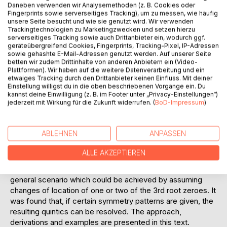
BESCHREIBUNG
Daneben verwenden wir Analysemethoden (z. B. Cookies oder
Fingerprints sowie serverseitiges Tracking), um zu messen, wie häufig
unsere Seite besucht und wie sie genutzt wird. Wir verwenden
Trackingtechnologien zu Marketingzwecken und setzen hierzu
In this e-book, a class of solvable quintics (polynomials of
serverseitiges Tracking sowie auch Drittanbieter ein, wodurch ggf.
degree 5) is presented which, by specific modifications,
geräteübergreifend Cookies, Fingerprints, Tracking-Pixel, IP-Adressen
are derived from quintics with 3rd roots. The latter ones
sowie gehashte E-Mail-Adressen genutzt werden. Auf unserer Seite
represent one of the solvable classes of polynomials of
betten wir zudem Drittinhalte von anderen Anbietern ein (Video-
Plattformen). Wir haben auf die weitere Datenverarbeitung und ein
degree 5 which are presented in the book "Quintics with
etwaiges Tracking durch den Drittanbieter keinen Einfluss. Mit deiner
Symmetries" (available as paperback version). In that
Einstellung willigst du in die oben beschriebenen Vorgänge ein. Du
book, resolvents for quintics are described which have a
kannst deine Einwilligung (z. B. im Footer unter „Privacy-Einstellungen“)
jederzeit mit Wirkung für die Zukunft widerrufen. (
BoD-Impressum
)
symmetric location of zeroes on a circle in the field of
complex numbers.
ABLEHNEN
ANPASSEN
The idea is that there actually are various solvable quintics
which do not have zeroes in such a circular symmetry.
ALLE AKZEPTIEREN
Quintics with 3rd roots were chosen as a starting point for
this consideration because it seemed to be the most
general scenario which could be achieved by assuming
changes of location of one or two of the 3rd root zeroes. It
was found that, if certain symmetry patterns are given, the
resulting quintics can be resolved. The approach,
derivations and examples are presented in this text.