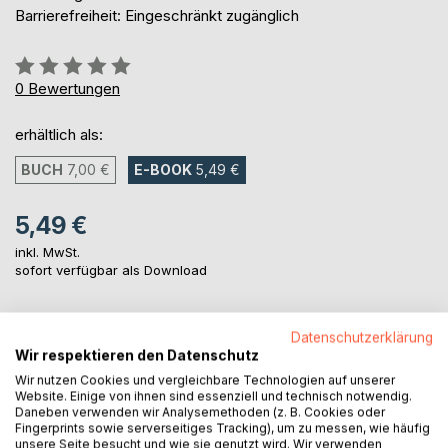
Barrierefreiheit: Eingeschränkt zugänglich
Bewertung::
0%
0
Bewertungen
erhältlich als:
BUCH
7,00 €
E-BOOK
5,49 €
5,49 €
inkl. MwSt.
sofort verfügbar als Download
Datenschutzerklärung
IN DEN WARENKORB
Wir respektieren den Datenschutz
Wir nutzen Cookies und vergleichbare Technologien auf unserer
Auf die Merkliste
Website. Einige von ihnen sind essenziell und technisch notwendig.
Daneben verwenden wir Analysemethoden (z. B. Cookies oder
Titel bewerten
Fingerprints sowie serverseitiges Tracking), um zu messen, wie häufig
unsere Seite besucht und wie sie genutzt wird. Wir verwenden