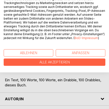
Trackingtechnologien zu Marketingzwecken und setzen hierzu
serverseitiges Tracking sowie auch Drittanbieter ein, wodurch ggf.
geräteübergreifend Cookies, Fingerprints, Tracking-Pixel, IP-Adressen
sowie gehashte E-Mail-Adressen genutzt werden. Auf unserer Seite
betten wir zudem Drittinhalte von anderen Anbietern ein (Video-
Plattformen). Wir haben auf die weitere Datenverarbeitung und ein
etwaiges Tracking durch den Drittanbieter keinen Einfluss. Mit deiner
BESCHREIBUNG
Einstellung willigst du in die oben beschriebenen Vorgänge ein. Du
kannst deine Einwilligung (z. B. im Footer unter „Privacy-Einstellungen“)
jederzeit mit Wirkung für die Zukunft widerrufen. (
BoD-Impressum
)
Kurz und knackig, klein und mal gemein, auch nachdenklich,
spitzzüngig, bösartig, frivol,
ABLEHNEN
ANPASSEN
mystisch, witzig, frech. Zukunftsweisend, ernst,
schwärmerisch oder betrübt ...
ALLE AKZEPTIEREN
Alles ist möglich, und am Ende kommt es oft anders, als
man denkt.
Ein Text, 100 Worte, 100 Worte, ein Drabble, 100 Drabbles,
dieses Buch.
AUTOR/IN