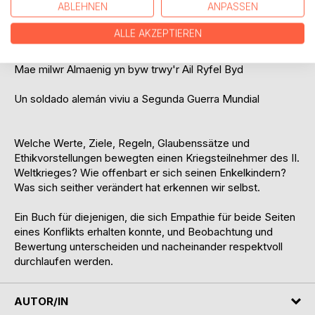
ABLEHNEN
ANPASSEN
De secundo bello Germanicus miles cunctis,
ALLE AKZEPTIEREN
Saksalainen sotilas eläneet toisen maailmansodan
Mae milwr Almaenig yn byw trwy'r Ail Ryfel Byd
Un soldado alemán viviu a Segunda Guerra Mundial
Welche Werte, Ziele, Regeln, Glaubenssätze und
Ethikvorstellungen bewegten einen Kriegsteilnehmer des II.
Weltkrieges? Wie offenbart er sich seinen Enkelkindern?
Was sich seither verändert hat erkennen wir selbst.
Ein Buch für diejenigen, die sich Empathie für beide Seiten
eines Konflikts erhalten konnte, und Beobachtung und
Bewertung unterscheiden und nacheinander respektvoll
durchlaufen werden.
AUTOR/IN