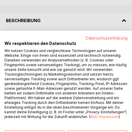
BESCHREIBUNG
Ein deutscher Soldat erlebt den zweiten Weltkrieg
Datenschutzerklärung
Wir respektieren den Datenschutz
A German soldier lived through the Second World War.
Wir nutzen Cookies und vergleichbare Technologien auf unserer
Website. Einige von ihnen sind essenziell und technisch notwendig.
Daneben verwenden wir Analysemethoden (z. B. Cookies oder
Un soldat allemand a vécu la Seconde Guerre mondiale.
Fingerprints sowie serverseitiges Tracking), um zu messen, wie häufig
unsere Seite besucht und wie sie genutzt wird. Wir verwenden
Niemiecki ?o?nierz prze?y? II wojny ?wiatowej
Trackingtechnologien zu Marketingzwecken und setzen hierzu
serverseitiges Tracking sowie auch Drittanbieter ein, wodurch ggf.
geräteübergreifend Cookies, Fingerprints, Tracking-Pixel, IP-Adressen
Njemjezkij soldat pjerjeshil Wtoroj mirowoj wojny
sowie gehashte E-Mail-Adressen genutzt werden. Auf unserer Seite
betten wir zudem Drittinhalte von anderen Anbietern ein (Video-
Plattformen). Wir haben auf die weitere Datenverarbeitung und ein
Njamjezk? saldat pjerashy? Drugoj suswjetnaj wajny
etwaiges Tracking durch den Drittanbieter keinen Einfluss. Mit deiner
Einstellung willigst du in die oben beschriebenen Vorgänge ein. Du
N?mjez'kij soldat pjerjeshiw Drugo? sw?towo? w?jni
kannst deine Einwilligung (z. B. im Footer unter „Privacy-Einstellungen“)
jederzeit mit Wirkung für die Zukunft widerrufen. (
BoD-Impressum
)
Germana soldato vivis tra la Dua Monda Milito