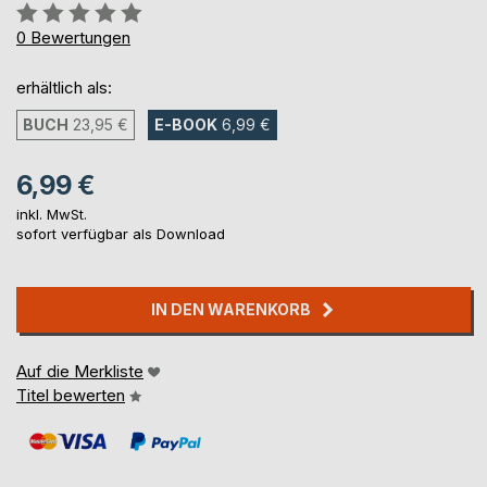
Bewertung::
0%
0
Bewertungen
erhältlich als:
BUCH
23,95 €
E-BOOK
6,99 €
6,99 €
inkl. MwSt.
sofort verfügbar als Download
IN DEN WARENKORB
Auf die Merkliste
Titel bewerten