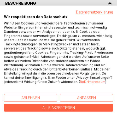
BESCHREIBUNG
Datenschutzerklärung
Wir respektieren den Datenschutz
Ein psychologischer Techno-Thriller über Wahrnehmung,
Wir nutzen Cookies und vergleichbare Technologien auf unserer
Kontrolle und den Preis, den die Wahrheit fordert.
Website. Einige von ihnen sind essenziell und technisch notwendig.
Daneben verwenden wir Analysemethoden (z. B. Cookies oder
Marcelle Laurent, Polizistin in Berlin, nimmt einen von
Fingerprints sowie serverseitiges Tracking), um zu messen, wie häufig
Interpol gesuchten Mann fest. Der Fall scheint
unsere Seite besucht und wie sie genutzt wird. Wir verwenden
Trackingtechnologien zu Marketingzwecken und setzen hierzu
abgeschlossen. Doch dann verschwindet der Verdächtige
serverseitiges Tracking sowie auch Drittanbieter ein, wodurch ggf.
aus einer überwachten Zelle - und die CIA schaltet sich in
geräteübergreifend Cookies, Fingerprints, Tracking-Pixel, IP-Adressen
die Ermittlungen ein.
sowie gehashte E-Mail-Adressen genutzt werden. Auf unserer Seite
betten wir zudem Drittinhalte von anderen Anbietern ein (Video-
Plattformen). Wir haben auf die weitere Datenverarbeitung und ein
Marcelle begreift, dass sie es nicht nur mit einer
etwaiges Tracking durch den Drittanbieter keinen Einfluss. Mit deiner
Verschwörung zu tun hat. Hinter dem Fall verbirgt sich ein
Einstellung willigst du in die oben beschriebenen Vorgänge ein. Du
kannst deine Einwilligung (z. B. im Footer unter „Privacy-Einstellungen“)
System, das menschliche Entscheidungen vorhersagen
jederzeit mit Wirkung für die Zukunft widerrufen. (
BoD-Impressum
)
und den Lauf der Ereignisse verändern kann.
In Berlin verbirgt sich die Wahrheit nicht länger in den Akten.
ABLEHNEN
ANPASSEN
Sie liegt im Bewusstsein.
ALLE AKZEPTIEREN
AUTOR/IN