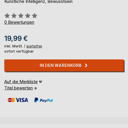
Künstliche Intelligenz, Bewusstsein
Bewertung::
0%
0
Bewertungen
19,99 €
inkl. MwSt. /
portofrei
sofort verfügbar
IN DEN WARENKORB
Auf die Merkliste
Titel bewerten