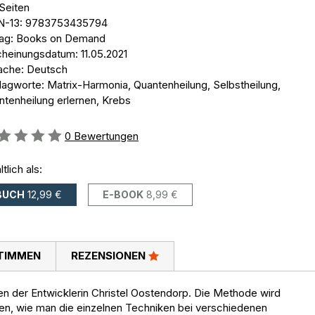
Seiten
N-13: 9783753435794
lag: Books on Demand
cheinungsdatum: 11.05.2021
ache: Deutsch
lagworte: Matrix-Harmonia, Quantenheilung, Selbstheilung,
ntenheilung erlernen, Krebs
ertung::
0
Bewertungen
ltlich als:
BUCH
12,99 €
E-BOOK
8,99 €
TIMMEN
REZENSIONEN
en der Entwicklerin Christel Oostendorp. Die Methode wird
ungen, wie man die einzelnen Techniken bei verschiedenen