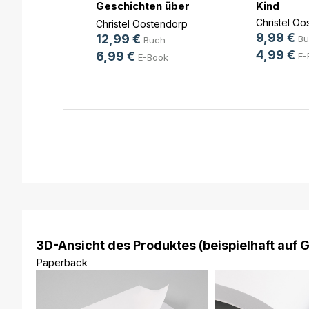
Geschichten über
Kind
ch
nicht al(...)
Christel Oo
Christel Oostendorp
9,99 €
12,99 €
Bu
Buch
4,99 €
6,99 €
E-
E-Book
3D-Ansicht des Produktes (beispielhaft auf 
Paperback