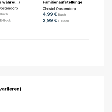
 währe(...)
Familienaufstellungen
Christ
u(...)
 Oostendorp
Christel Oostendorp
8,99
4,99 €
Buch
Buch
5,49
2,99 €
E-Book
E-Book
variieren)