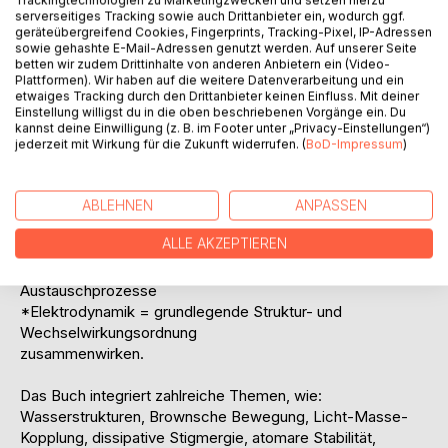
Stattdessen wird ein kohärentes Atommodell
serverseitiges Tracking sowie auch Drittanbieter ein, wodurch ggf.
geräteübergreifend Cookies, Fingerprints, Tracking-Pixel, IP-Adressen
vorgeschlagen, das vollständig auf den Maxwell-
sowie gehashte E-Mail-Adressen genutzt werden. Auf unserer Seite
Gleichungen basiert. Elektronen und Kerne erscheinen nicht
betten wir zudem Drittinhalte von anderen Anbietern ein (Video-
als mystische Objekte, sondern als stabile, stigmergische
Plattformen). Wir haben auf die weitere Datenverarbeitung und ein
etwaiges Tracking durch den Drittanbieter keinen Einfluss. Mit deiner
Schwingungs- und Wirbelstrukturen elektromagnetischer
Einstellung willigst du in die oben beschriebenen Vorgänge ein. Du
Felder. Bindungen, Spektren und Übergänge ergeben sich
kannst deine Einwilligung (z. B. im Footer unter „Privacy-Einstellungen“)
aus Resonanzbedingungen, Energieaustausch und
jederzeit mit Wirkung für die Zukunft widerrufen. (
BoD-Impressum
)
dissipativen Prozessen.
Die Physik wird als einheitliche Theorie auf der Basis
zweier entgegengesetzter Ladungen verstanden, in der auf
ABLEHNEN
ANPASSEN
dem Ähnlichkeitsprinzip der Fraktale auf allen Skalen:
ALLE AKZEPTIEREN
*Mechanik = Bewegung von Energie in Feldern
*Thermodynamik = statistische Beschreibung realer
Austauschprozesse
*Elektrodynamik = grundlegende Struktur- und
Wechselwirkungsordnung
zusammenwirken.
Das Buch integriert zahlreiche Themen, wie:
Wasserstrukturen, Brownsche Bewegung, Licht-Masse-
Kopplung, dissipative Stigmergie, atomare Stabilität,