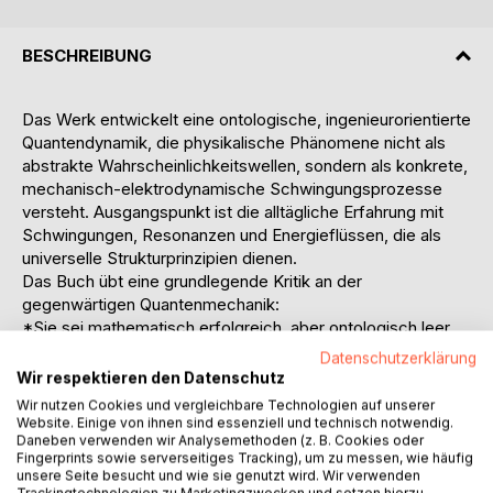
BESCHREIBUNG
Das Werk entwickelt eine ontologische, ingenieurorientierte
Quantendynamik, die physikalische Phänomene nicht als
abstrakte Wahrscheinlichkeitswellen, sondern als konkrete,
mechanisch-elektrodynamische Schwingungsprozesse
versteht. Ausgangspunkt ist die alltägliche Erfahrung mit
Schwingungen, Resonanzen und Energieflüssen, die als
universelle Strukturprinzipien dienen.
Das Buch übt eine grundlegende Kritik an der
gegenwärtigen Quantenmechanik:
*Sie sei mathematisch erfolgreich, aber ontologisch leer,
da sie keine realen Mechanismen beschreibt.
Datenschutzerklärung
*Die Trennung von Mechanik, Thermodynamik und
Wir respektieren den Datenschutz
Elektrodynamik
Wir nutzen Cookies und vergleichbare Technologien auf unserer
führe zu künstlichen Disziplin-Grenzen.
Website. Einige von ihnen sind essenziell und technisch notwendig.
Daneben verwenden wir Analysemethoden (z. B. Cookies oder
*Modelle wie Punktteilchen, Wahrscheinlichkeitswolken
Fingerprints sowie serverseitiges Tracking), um zu messen, wie häufig
oder Quark-Flavour-Schemata
unsere Seite besucht und wie sie genutzt wird. Wir verwenden
werden als nicht-generativ hinterfragt.
Trackingtechnologien zu Marketingzwecken und setzen hierzu