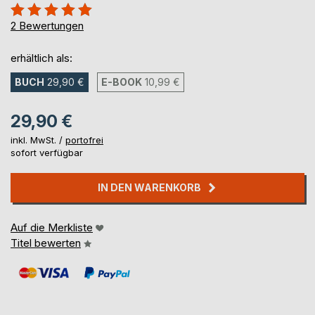
Bewertung::
100%
2
Bewertungen
erhältlich als:
BUCH
29,90 €
E-BOOK
10,99 €
29,90 €
inkl. MwSt. /
portofrei
sofort verfügbar
IN DEN WARENKORB
Auf die Merkliste
Titel bewerten