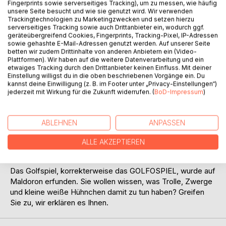
Fingerprints sowie serverseitiges Tracking), um zu messen, wie häufig
Auf die Merkliste
unsere Seite besucht und wie sie genutzt wird. Wir verwenden
Trackingtechnologien zu Marketingzwecken und setzen hierzu
Titel bewerten
serverseitiges Tracking sowie auch Drittanbieter ein, wodurch ggf.
geräteübergreifend Cookies, Fingerprints, Tracking-Pixel, IP-Adressen
sowie gehashte E-Mail-Adressen genutzt werden. Auf unserer Seite
betten wir zudem Drittinhalte von anderen Anbietern ein (Video-
Plattformen). Wir haben auf die weitere Datenverarbeitung und ein
etwaiges Tracking durch den Drittanbieter keinen Einfluss. Mit deiner
Einstellung willigst du in die oben beschriebenen Vorgänge ein. Du
kannst deine Einwilligung (z. B. im Footer unter „Privacy-Einstellungen“)
jederzeit mit Wirkung für die Zukunft widerrufen. (
BoD-Impressum
)
BESCHREIBUNG
ABLEHNEN
ANPASSEN
Sie interessieren sich für die wahre Entstehungsgeschichte
des Golfspiels? Nun, dann lassen Sie sich nicht mit den
ALLE AKZEPTIEREN
schnöden irdischen Erklärungen abspeisen.
Das Golfspiel, korrekterweise das GOLFOSPIEL, wurde auf
Maldoron erfunden. Sie wollen wissen, was Trolle, Zwerge
und kleine weiße Hühnchen damit zu tun haben? Greifen
Sie zu, wir erklären es Ihnen.